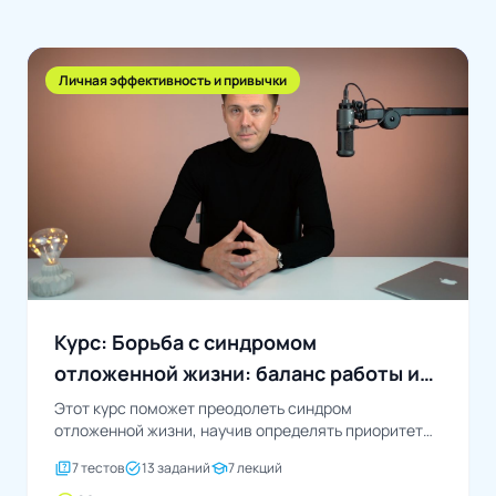
Личная эффективность и привычки
Курс: Борьба с синдромом
отложенной жизни: баланс работы и
личных целей
Этот курс поможет преодолеть синдром
отложенной жизни, научив определять приоритеты,
управлять временем и энергией, а...
quiz
task_alt
school
7 тестов
13 заданий
7 лекций