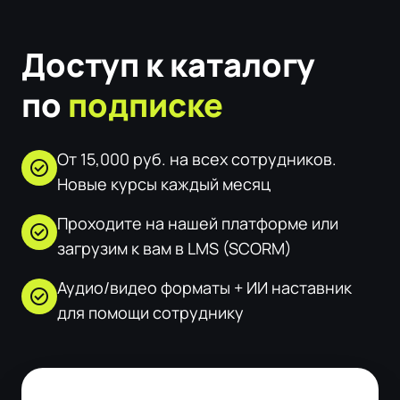
Доступ к каталогу
по
подписке
От 15,000 руб. на всех сотрудников.
check_circle
Новые курсы каждый месяц
Проходите на нашей платформе или
check_circle
загрузим к вам в LMS (SCORM)
Аудио/видео форматы + ИИ наставник
check_circle
для помощи сотруднику