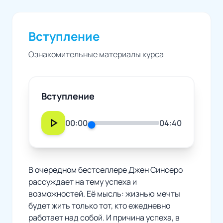
Вступление
Ознакомительные материалы курса
Вступление
play_arrow
00:00
04:40
В очередном бестселлере Джен Синсеро
рассуждает на тему успеха и
возможностей. Её мысль: жизнью мечты
будет жить только тот, кто ежедневно
работает над собой. И причина успеха, в