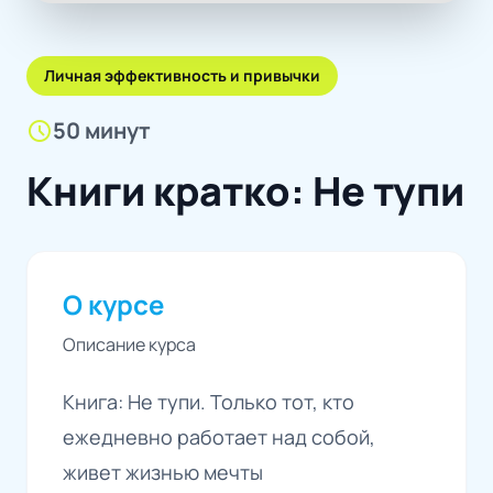
Личная эффективность и привычки
schedule
50 минут
Книги кратко: Не тупи
О курсе
Описание курса
Книга: Не тупи. Только тот, кто
ежедневно работает над собой,
живет жизнью мечты