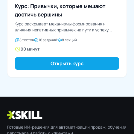
Курс: Привычки, которые мешают
достичь вершины
Курс раскрывает механизмы формирования и
влияния негативных привычек на пути к успеху.
Сможете узнать, как...
quiz
task_alt
school
8 тестов
16 заданий
8 лекций
schedule
90 минут
Открыть курс
Готовые ИИ-решения для автоматизации продаж, обучения
персонала и работы с клиентами