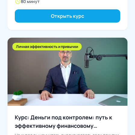
schedule
80 минут
Открыть курс
Личная эффективность и привычки
Курс: Деньги под контролем: путь к
эффективному финансовому
поведению