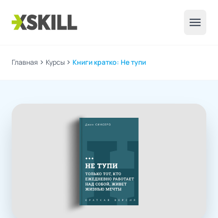
menu
Главная
chevron_right
Курсы
chevron_right
Книги кратко: Не тупи