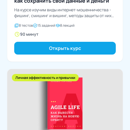
как сохранить свои данные и деньги
На курсе изучим виды интернет-мошенничества -
фишинг, смишинг и вишинг, методы защиты от них
и...
quiz
task_alt
school
8 тестов
15 заданий
8 лекций
schedule
90 минут
Открыть курс
Личная эффективность и привычки