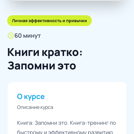
Личная эффективность и привычки
schedule
60 минут
Книги кратко:
Запомни это
О курсе
Описание курса
Книга: Запомни это. Книга-тренинг по
быстрому и эффективному развитию