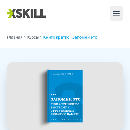
menu
Главная
chevron_right
Курсы
chevron_right
Книги кратко: Запомни это