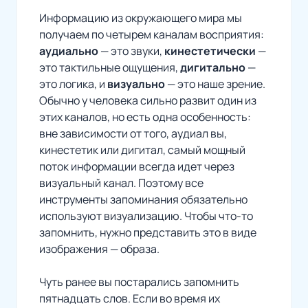
Информацию из окружающего мира мы
получаем по четырем каналам восприятия:
аудиально
— это звуки,
кинестетически
—
это тактильные ощущения,
дигитально
—
это логика, и
визуально
— это наше зрение.
Обычно у человека сильно развит один из
этих каналов, но есть одна особенность:
вне зависимости от того, аудиал вы,
кинестетик или дигитал, самый мощный
поток информации всегда идет через
визуальный канал. Поэтому все
инструменты запоминания обязательно
используют визуализацию. Чтобы что-то
запомнить, нужно представить это в виде
изображения — образа.
Чуть ранее вы постарались запомнить
пятнадцать слов. Если во время их