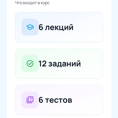
Что входит в курс
6 лекций
school
12 заданий
task_alt
6 тестов
quiz