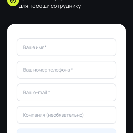
check_circle
для помощи сотруднику