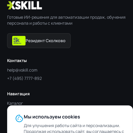
Готовые ИИ-решения для автоматизации продаж, обучения
персонала и работы с клиентами
Резидент Сколково
Контакты
help@xskill.com
+7 (495) 7777-892
Навигация
Каталог
Отрасли
cookie
Мы используем cookies
Блог
Для улучшения работы сайта и персонализации.
Контакты
Продолжая использовать сайт, вы соглашаетесь с