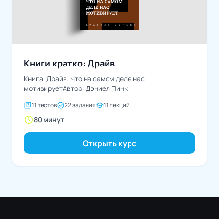
Книги кратко: Драйв
Книга: Драйв. Что на самом деле нас
мотивируетАвтор: Дэниел Пинк
quiz
task_alt
school
11 тестов
22 задания
11 лекций
schedule
80 минут
Открыть курс