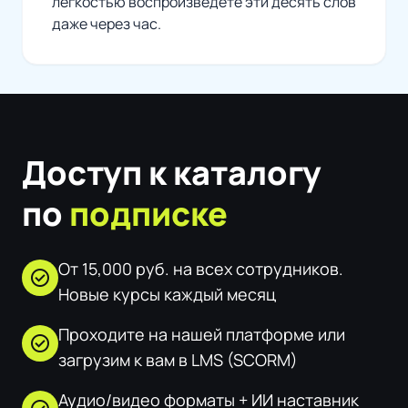
легкостью воспроизведете эти десять слов
даже через час.
Доступ к каталогу
по
подписке
От 15,000 руб. на всех сотрудников.
check_circle
Новые курсы каждый месяц
Проходите на нашей платформе или
check_circle
загрузим к вам в LMS (SCORM)
Аудио/видео форматы + ИИ наставник