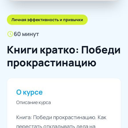
Личная эффективность и привычки
schedule
60 минут
Книги кратко: Победи
прокрастинацию
О курсе
Описание курса
Книга: Победи прокрастинацию. Как
перестать откладывать дела на