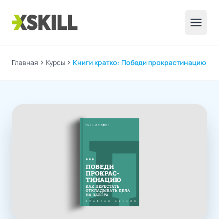
menu
Главная
chevron_right
Курсы
chevron_right
Книги кратко: Победи прокрастинацию