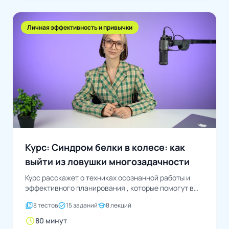
Личная эффективность и привычки
Курс: Синдром белки в колесе: как
выйти из ловушки многозадачности
Курс расскажет о техниках осознанной работы и
эффективного планирования , которые помогут в
достижении значимых...
quiz
task_alt
school
8 тестов
15 заданий
8 лекций
schedule
80 минут