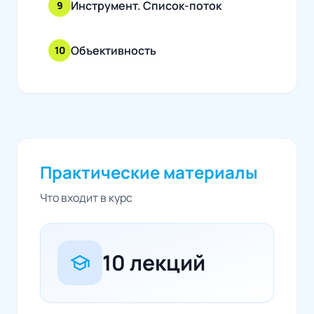
Инструмент. Список-поток
9
Объективность
10
Практические материалы
Что входит в курс
10 лекций
school