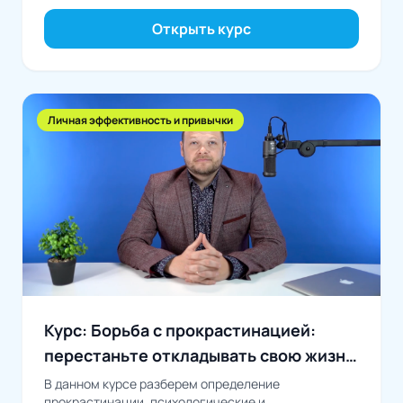
Открыть курс
Личная эффективность и привычки
Курс: Борьба с прокрастинацией:
перестаньте откладывать свою жизнь
на потом
В данном курсе разберем определение
прокрастинации, психологические и