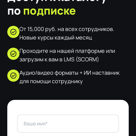
по
подписке
От 15,000 руб. на всех сотрудников.
check_circle
Новые курсы каждый месяц
Проходите на нашей платформе или
check_circle
загрузим к вам в LMS (SCORM)
Аудио/видео форматы + ИИ наставник
check_circle
для помощи сотруднику