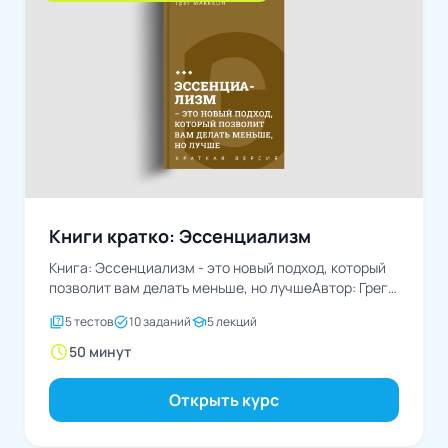
Книги кратко: Эссенциализм
Книга: Эссенциализм - это новый подход, который
позволит вам делать меньше, но лучшеАвтор: Грег
Маккеон
quiz
task_alt
school
5 тестов
10 заданий
5 лекций
schedule
50 минут
Открыть курс