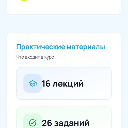
Практические материалы
Что входит в курс
16 лекций
school
26 заданий
task_alt