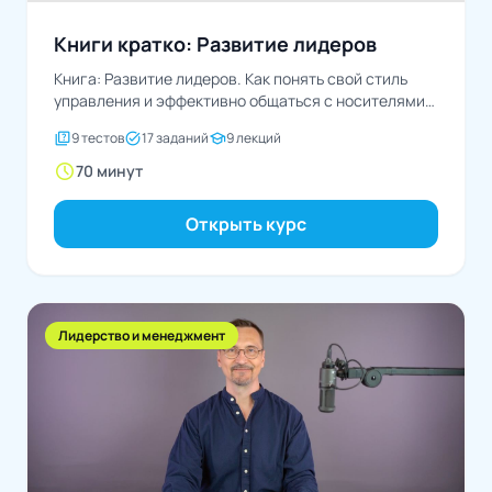
Книги кратко: Развитие лидеров
Книга: Развитие лидеров. Как понять свой стиль
управления и эффективно общаться с носителями
иных стилейАвтор:...
quiz
task_alt
school
9 тестов
17 заданий
9 лекций
schedule
70 минут
Открыть курс
Лидерство и менеджмент