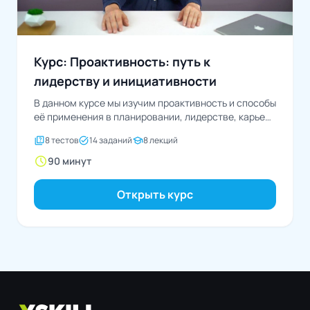
Курс: Проактивность: путь к
лидерству и инициативности
В данном курсе мы изучим проактивность и способы
её применения в планировании, лидерстве, карьере
и...
quiz
task_alt
school
8 тестов
14 заданий
8 лекций
schedule
90 минут
Открыть курс