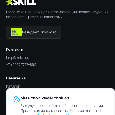
Готовые ИИ-решения для автоматизации продаж, обучения
персонала и работы с клиентами
Резидент Сколково
Контакты
help@xskill.com
+7 (495) 7777-892
Навигация
Каталог
Отрасли
cookie
Мы используем cookies
Блог
Для улучшения работы сайта и персонализации.
Контакты
Продолжая использовать сайт, вы соглашаетесь с