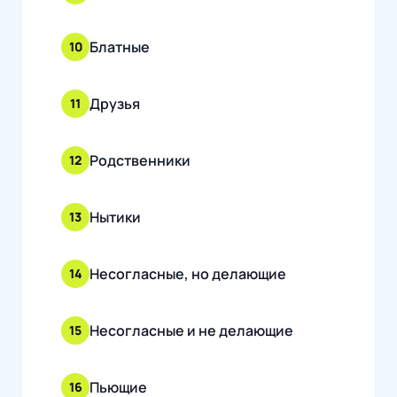
Блатные
10
Друзья
11
Родственники
12
Нытики
13
Несогласные, но делающие
14
Несогласные и не делающие
15
Пьющие
16