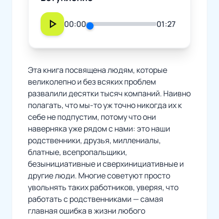
play_arrow
00:00
01:27
Эта книга посвящена людям, которые
великолепно и без всяких проблем
развалили десятки тысяч компаний. Наивно
полагать, что мы-то уж точно никогда их к
себе не подпустим, потому что они
наверняка уже рядом с нами: это наши
родственники, друзья, миллениалы,
блатные, всепропальщики,
безынициативные и сверхинициативные и
другие люди. Многие советуют просто
увольнять таких работников, уверяя, что
работать с родственниками — самая
главная ошибка в жизни любого