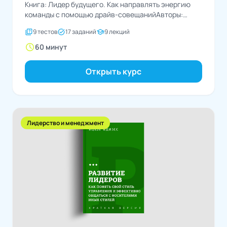
Книга: Лидер будущего. Как направлять энергию
команды с помощью драйв-совещанийАвторы:
Сергей Бехтерев, Виктория Бехтерева
quiz
task_alt
school
9 тестов
17 заданий
9 лекций
schedule
60 минут
Открыть курс
Лидерство и менеджмент