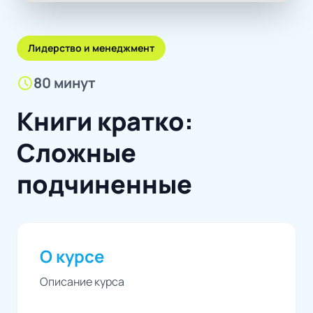
Лидерство и менеджмент
schedule
80 минут
Книги кратко:
Сложные
подчиненные
О курсе
Описание курса