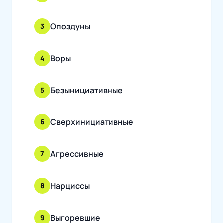
Опоздуны
3
Воры
4
Безынициативные
5
Сверхинициативные
6
Агрессивные
7
Нарциссы
8
Выгоревшие
9