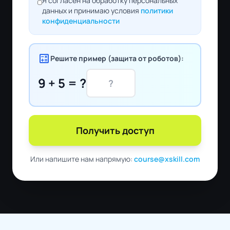
Я согласен на обработку персональных
данных и принимаю условия
политики
конфиденциальности
calculate
Решите пример (защита от роботов):
9 + 5 = ?
Получить доступ
Или напишите нам напрямую:
course@xskill.com