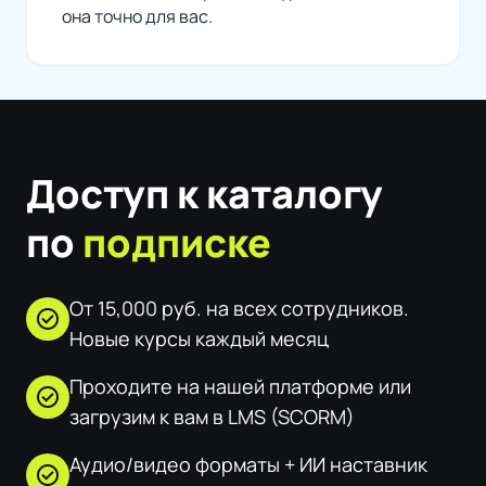
она точно для вас.
Доступ к каталогу
по
подписке
От 15,000 руб. на всех сотрудников.
check_circle
Новые курсы каждый месяц
Проходите на нашей платформе или
check_circle
загрузим к вам в LMS (SCORM)
Аудио/видео форматы + ИИ наставник
check_circle