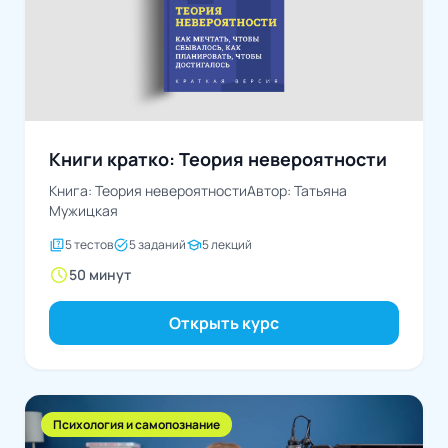
Книги кратко: Теория невероятности
Книга: Теория невероятностиАвтор: Татьяна
Мужицкая
quiz
task_alt
school
5 тестов
5 заданий
5 лекций
schedule
50 минут
Открыть курс
Психология и самопознание