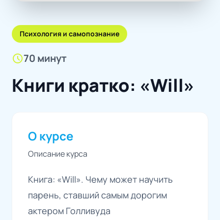
Психология и самопознание
schedule
70 минут
Книги кратко: «Will»
О курсе
Описание курса
Книга: «Will». Чему может научить
парень, ставший самым дорогим
актером Голливуда