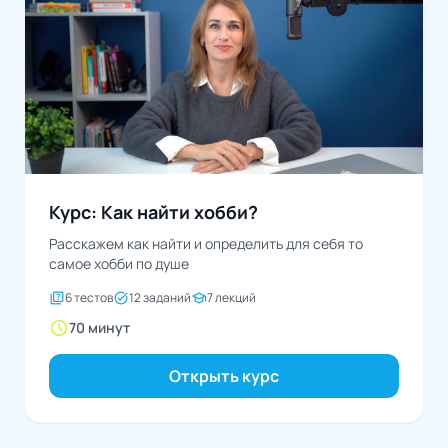
Курс: Как найти хобби?
Расскажем как найти и определить для себя то
самое хобби по душе
quiz
task_alt
school
6 тестов
12 заданий
7 лекций
schedule
70 минут
Открыть курс