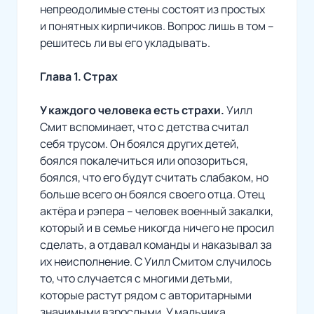
непреодолимые стены состоят из простых
и понятных кирпичиков. Вопрос лишь в том –
решитесь ли вы его укладывать.
Глава 1. Страх
У каждого человека есть страхи.
Уилл
Смит вспоминает, что с детства считал
себя трусом. Он боялся других детей,
боялся покалечиться или опозориться,
боялся, что его будут считать слабаком, но
больше всего он боялся своего отца. Отец
актёра и рэпера – человек военный закалки,
который и в семье никогда ничего не просил
сделать, а отдавал команды и наказывал за
их неисполнение. С Уилл Смитом случилось
то, что случается с многими детьми,
которые растут рядом с авторитарными
значимыми взрослыми. У мальчика