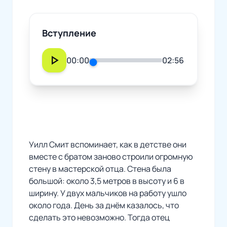
Вступление
play_arrow
00:00
02:56
Уилл Смит вспоминает, как в детстве они
вместе с братом заново строили огромную
стену в мастерской отца. Стена была
большой: около 3,5 метров в высоту и 6 в
ширину. У двух мальчиков на работу ушло
около года. День за днём казалось, что
сделать это невозможно. Тогда отец