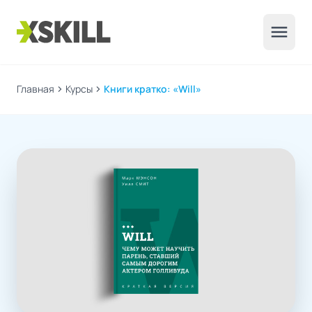
menu
Главная
chevron_right
Курсы
chevron_right
Книги кратко: «Will»