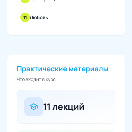
Любовь
11
Практические материалы
Что входит в курс
11 лекций
school