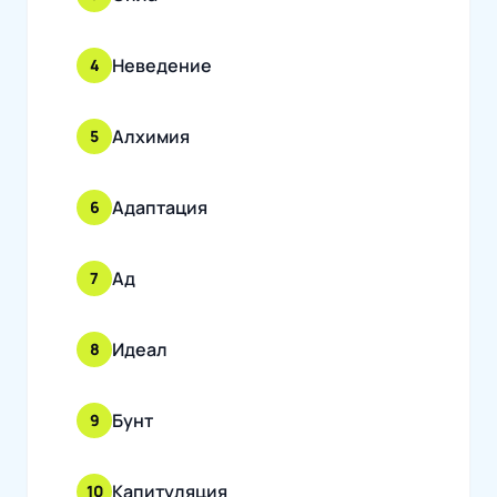
Неведение
4
Алхимия
5
Адаптация
6
Ад
7
Идеал
8
Бунт
9
Капитуляция
10