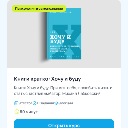
Психология и самопознание
Книги кратко: Хочу и буду
Книга: Хочу и буду. Принять себя, полюбить жизнь и
стать счастливымАвтор: Михаил Лабковский
quiz
task_alt
school
9 тестов
11 заданий
9 лекций
schedule
60 минут
Открыть курс