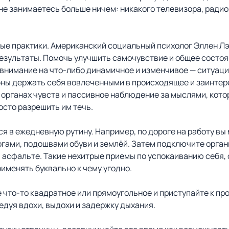
ы не занимаетесь больше ничем: никакого телевизора, радио
ные практики. Американский социальный психолог Эллен Лэ
езультаты. Помочь улучшить самочувствие и общее состо
внимание на что-либо динамичное и изменчивое — ситуаци
собны держать себя вовлеченными в происходящее и заинт
органах чувств и пассивное наблюдение за мыслями, котор
осто разрешить им течь.
в ежедневную рутину. Например, по дороге на работу вы 
гами, подошвами обуви и землёй. Затем подключите органы
на асфальте. Такие нехитрые приемы по успокаиванию себя,
именять буквально к чему угодно.
е что-то квадратное или прямоугольное и приступайте к п
едуя вдохи, выдохи и задержку дыхания.