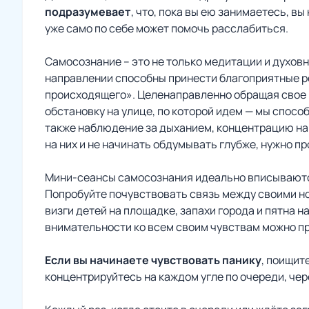
подразумевает
, что, пока вы ею занимаетесь, в
уже само по себе может помочь расслабиться.
Самосознание – это не только медитации и духов
направлении способны принести благоприятные р
происходящего». Целенаправленно обращая свое 
обстановку на улице, по которой идем — мы спо
также наблюдение за дыханием, концентрацию на 
на них и не начинать обдумывать глубже, нужно пр
Мини-сеансы самосознания идеально вписываются 
Попробуйте почувствовать связь между своими но
визги детей на площадке, запахи города и пятна 
внимательности ко всем своим чувствам можно пр
Если вы начинаете чувствовать панику
, поищит
концентрируйтесь на каждом угле по очереди, чер