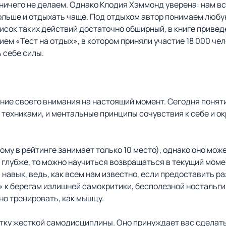
о ничего не делаем. Однако Клодия Хэммонд уверена: нам в
больше и отдыхать чаще. Под отдыхом автор понимаем люб
писок таких действий достаточно обширный, в книге приве
ем «Тест на отдых», в котором приняли участие 18 000 чел
 себе силы.
ние своего внимания на настоящий момент. Сегодня понят
 техниками, и ментальные принципы сочувствия к себе и о
му в рейтинге занимает только 10 место), однако оно може
 глубже, то можно научиться возвращаться в текущий моме
авык, ведь, как всем нам известно, если предоставить ра
 к берегам излишней самокритики, бесполезной ностальгии
но тренировать, как мышцу.
тку жесткой самодисциплины. Оно принуждает вас сделать