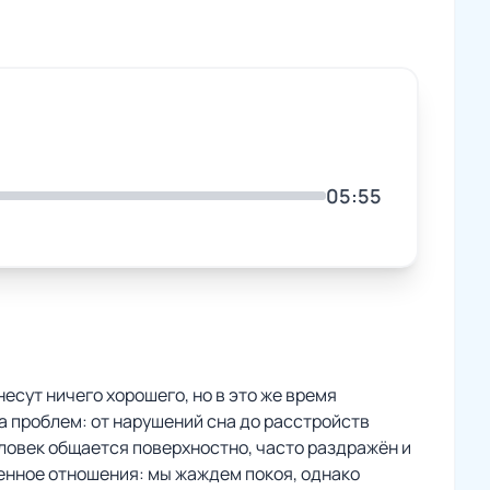
05:55
 несут ничего хорошего, но в это же время
а проблем: от нарушений сна до расстройств
ловек общается поверхностно, часто раздражён и
венное отношения: мы жаждем покоя, однако