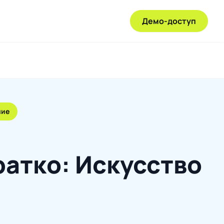
Демо-доступ
ние
ратко: Искусство