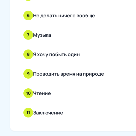
Не делать ничего вообще
6
Музыка
7
Я хочу побыть один
8
Проводить время на природе
9
Чтение
10
Заключение
11