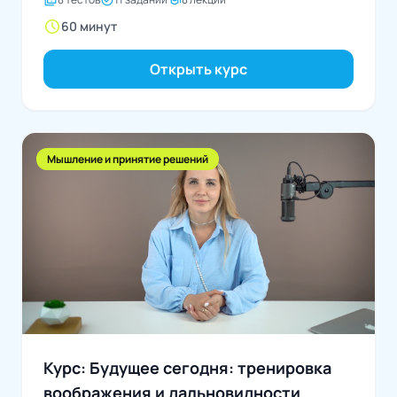
quiz
task_alt
school
schedule
60 минут
Открыть курс
Мышление и принятие решений
Курс: Будущее сегодня: тренировка
воображения и дальновидности