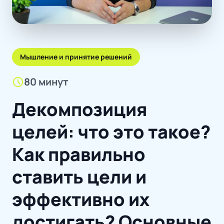
Мышление и принятие решений
schedule
80 минут
Декомпозиция
целей: что это такое?
Как правильно
ставить цели и
эффективно их
достигать? Основные