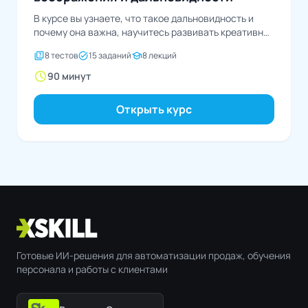
В курсе вы узнаете, что такое дальновидность и
почему она важна, научитесь развивать креативное
мышление...
quiz
task_alt
school
8 тестов
15 заданий
8 лекций
schedule
90 минут
Открыть курс
Готовые ИИ-решения для автоматизации продаж, обучения
персонала и работы с клиентами