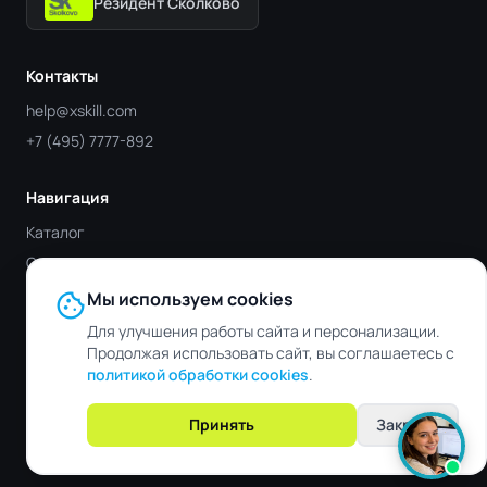
Резидент Сколково
Контакты
help@xskill.com
+7 (495) 7777-892
Навигация
Каталог
Отрасли
Блог
cookie
Мы используем cookies
Контакты
Для улучшения работы сайта и персонализации.
Продолжая использовать сайт, вы соглашаетесь с
политикой обработки cookies
.
© 2019 - 2026 XSKILL. Все права защищены.
Обработка персональных
Файлы
Пользовательское
Принять
Закрыть
данных
cookie
соглашение