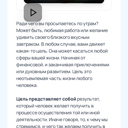
play_arrow
Ради чего вы просыпаетесь по утрам?
Может быть, любимая работа или желание
удивить своего близкого вкусным
завтраком. В любом случае, вами движет
какая-то цель. Она может касаться любой
сферы вашей жизни. Начиная от
финансовой, и заканчивая приключениями
или духовным развитием. Цель это
неотъемлемая часть жизни любого
человека.
Цель представляет собой
результат,
который человек желает получить в
процессе осуществления той или иной
деятельности. Иначе говоря, то, к чему мы
стремимся, и чего так желаем получить в