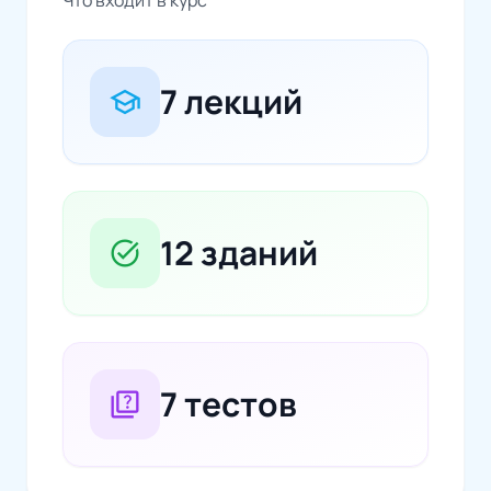
7 лекций
school
12 зданий
task_alt
7 тестов
quiz