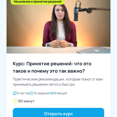
Мышление и принятие решений
Курс: Принятие решений: что это
такое и почему это так важно?
Практические рекомендации, которые помогут вам
принимать решения легко и быстро
quiz
task_alt
school
9 тестов
16 заданий
9 лекций
schedule
90 минут
Открыть курс