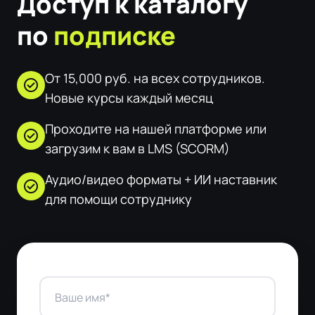
Доступ к каталогу
по
подписке
От 15,000 руб. на всех сотрудников.
check_circle
Новые курсы каждый месяц
Проходите на нашей платформе или
check_circle
загрузим к вам в LMS (SCORM)
Аудио/видео форматы + ИИ наставник
check_circle
для помощи сотруднику