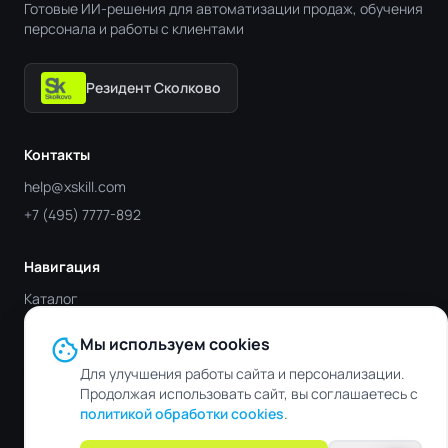
Готовые ИИ-решения для автоматизации продаж, обучения
персонала и работы с клиентами
Резидент Сколково
Контакты
help@xskill.com
+7 (495) 7777-892
Навигация
Каталог
Отрасли
cookie
Мы используем cookies
Блог
Для улучшения работы сайта и персонализации.
Контакты
Продолжая использовать сайт, вы соглашаетесь с
политикой обработки cookies
.