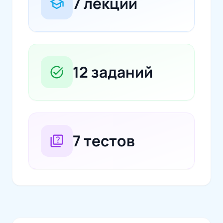
7 лекций
school
12 заданий
task_alt
7 тестов
quiz