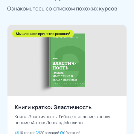
Ознакомьтесь со списком похожих курсов
Мышление и принятие решений
Книги кратко: Эластичность
Книга: Эластичность. Гибкое мышление в эпоху
переменАвтор: Леонард Млодинов
quiz
task_alt
school
10 тестов
20 заданий
10 лекций