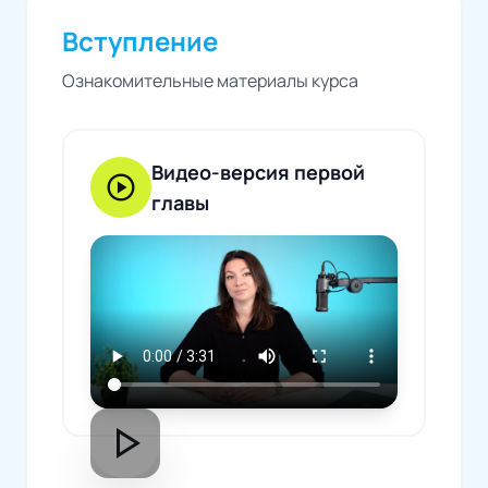
Вступление
Ознакомительные материалы курса
Видео-версия первой
play_circle
главы
play_arrow