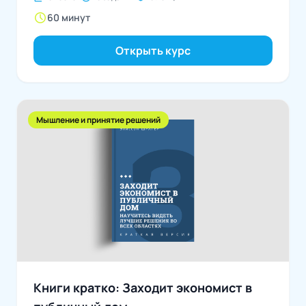
schedule
60 минут
Открыть курс
Мышление и принятие решений
Книги кратко: Заходит экономист в