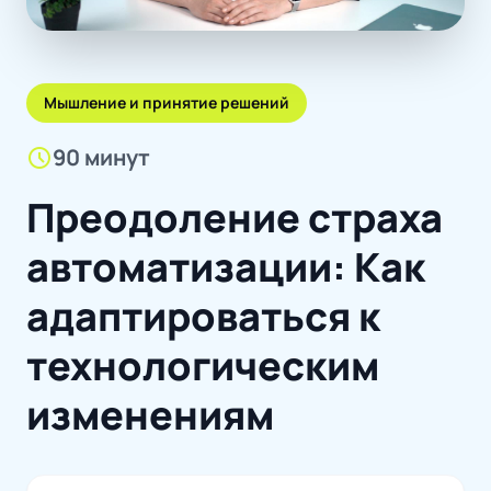
Мышление и принятие решений
schedule
90 минут
Преодоление страха
автоматизации: Как
адаптироваться к
технологическим
изменениям