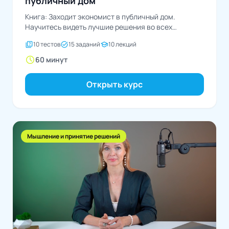
публичный дом
Книга: Заходит экономист в публичный дом.
Научитесь видеть лучшие решения во всех
областяхАвтор: Эллисон Шрагер
quiz
task_alt
school
10 тестов
15 заданий
10 лекций
schedule
60 минут
Открыть курс
Мышление и принятие решений