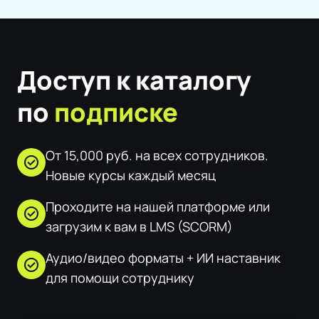
Доступ к каталогу
по
подписке
От 15,000 руб. на всех сотрудников.
check_circle
Новые курсы каждый месяц
Проходите на нашей платформе или
check_circle
загрузим к вам в LMS (SCORM)
Аудио/видео форматы + ИИ наставник
check_circle
для помощи сотруднику