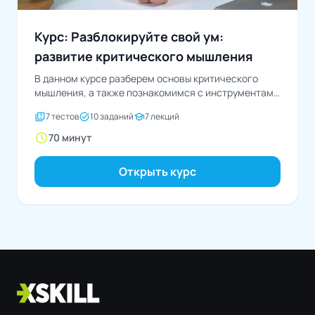
Курс: Разблокируйте свой ум:
развитие критического мышления
В данном курсе разберем основы критического
мышления, а также познакомимся с инструментами
и техниками для...
quiz
task_alt
school
7 тестов
10 заданий
7 лекций
schedule
70 минут
Открыть курс