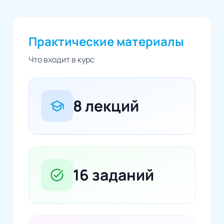
Практические материалы
Что входит в курс
8 лекций
school
16 заданий
task_alt