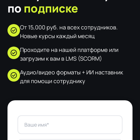
по
подписке
От 15,000 руб. на всех сотрудников.
check_circle
Новые курсы каждый месяц
Проходите на нашей платформе или
check_circle
загрузим к вам в LMS (SCORM)
Аудио/видео форматы + ИИ наставник
check_circle
для помощи сотруднику