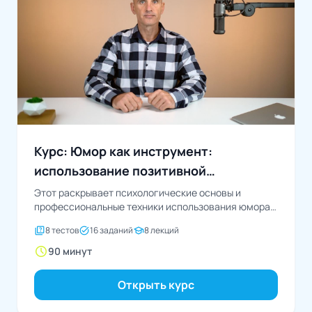
Курс: Юмор как инструмент:
использование позитивной
коммуникации
Этот раскрывает психологические основы и
профессиональные техники использования юмора
как эффективного инструмента коммуникации в
quiz
task_alt
school
8 тестов
16 заданий
8 лекций
деловой...
schedule
90 минут
Открыть курс