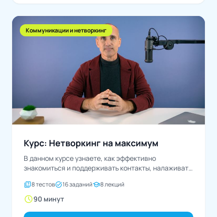
Коммуникации и нетворкинг
Курс: Нетворкинг на максимум
В данном курсе узнаете, как эффективно
знакомиться и поддерживать контакты, налаживать
взаимовыгодные отношения и продвигаться...
quiz
task_alt
school
8 тестов
16 заданий
8 лекций
schedule
90 минут