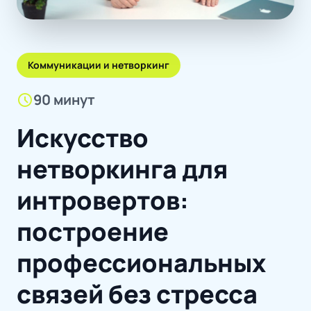
Коммуникации и нетворкинг
schedule
90 минут
Искусство
нетворкинга для
интровертов:
построение
профессиональных
связей без стресса