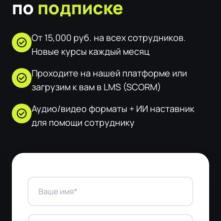
по
подписке
От 15,000 руб. на всех сотрудников.
check_circle
Новые курсы каждый месяц
Проходите на нашей платформе или
check_circle
загрузим к вам в LMS (SCORM)
Аудио/видео форматы + ИИ наставник
check_circle
для помощи сотруднику