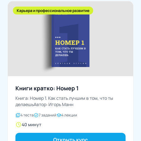
Карьера и профессиональное развитие
Книги кратко: Номер 1
Книга: Номер 1. Как стать лучшим в том, что ты
делаешьАвтор: Игорь Манн
quiz
task_alt
school
4 теста
7 заданий
4 лекции
schedule
40 минут
Открыть курс