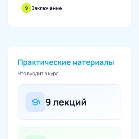
Заключение
9
Практические материалы
Что входит в курс
9 лекций
school