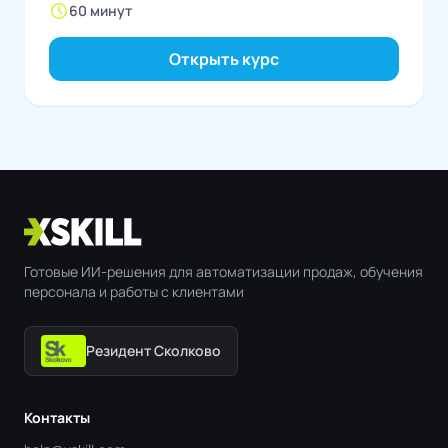
schedule
60 минут
Открыть курс
Готовые ИИ-решения для автоматизации продаж, обучения
персонала и работы с клиентами
Резидент Сколково
Контакты