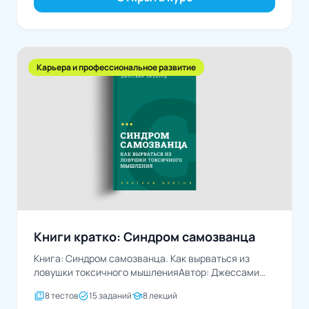
Карьера и профессиональное развитие
Книги кратко: Синдром самозванца
Книга: Синдром самозванца. Как вырваться из
ловушки токсичного мышленияАвтор: Джессами
Хибберд
quiz
task_alt
school
8 тестов
15 заданий
8 лекций