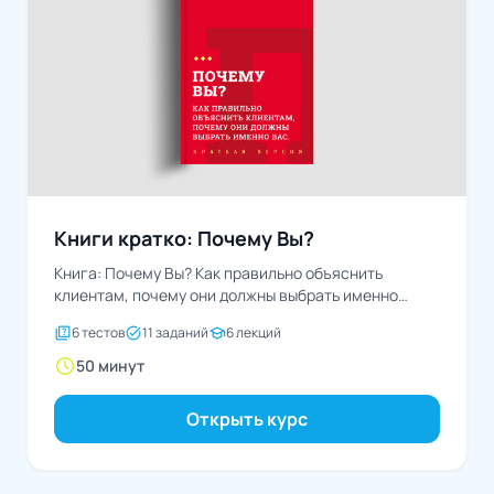
Книги кратко: Почему Вы?
Книга: Почему Вы? Как правильно объяснить
клиентам, почему они должны выбрать именно
васАвторы: Игорь Манн,...
quiz
task_alt
school
6 тестов
11 заданий
6 лекций
schedule
50 минут
Открыть курс