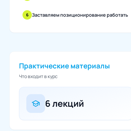
Заставляем позиционирование работать
6
Практические материалы
Что входит в курс
6 лекций
school