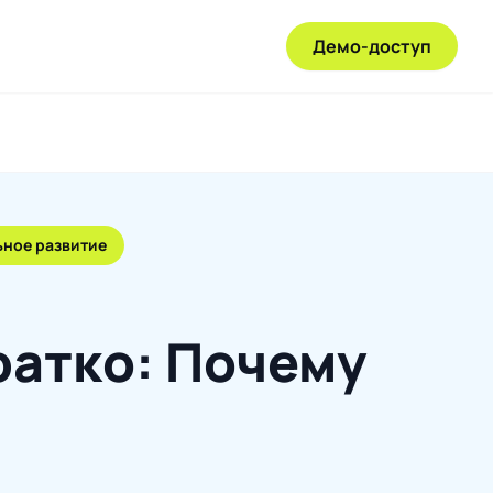
Демо-доступ
ьное развитие
ратко: Почему