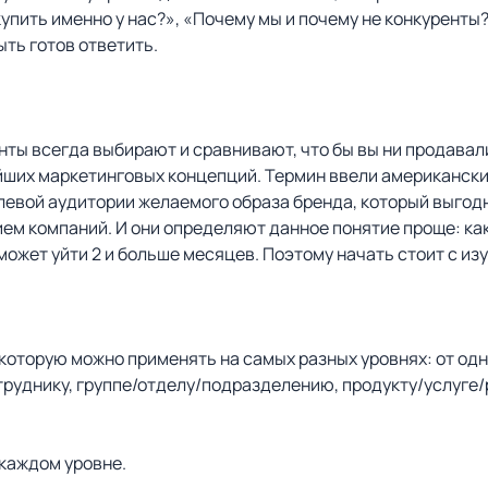
упить именно у нас?», «Почему мы и почему не конкуренты
ть готов ответить.
енты всегда выбирают и сравнивают, что бы вы ни продавал
йших маркетинговых концепций. Термин ввели американские
вой аудитории желаемого образа бренда, который выгодно
 компаний. И они определяют данное понятие проще: как о
жет уйти 2 и больше месяцев. Поэтому начать стоит с из
которую можно применять на самых разных уровнях: от одн
руднику, группе/отделу/подразделению, продукту/услуге/
каждом уровне.