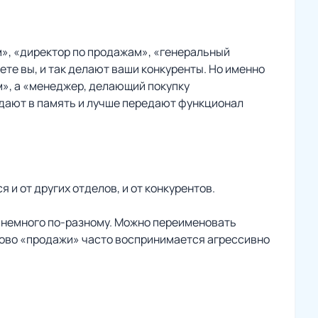
м», «директор по продажам», «генеральный
аете вы, и так делают ваши конкуренты. Но именно
м», а «менеджер, делающий покупку
адают в память и лучше передают функционал
и от других отделов, и от конкурентов.
я немного по-разному. Можно переименовать
слово «продажи» часто воспринимается агрессивно