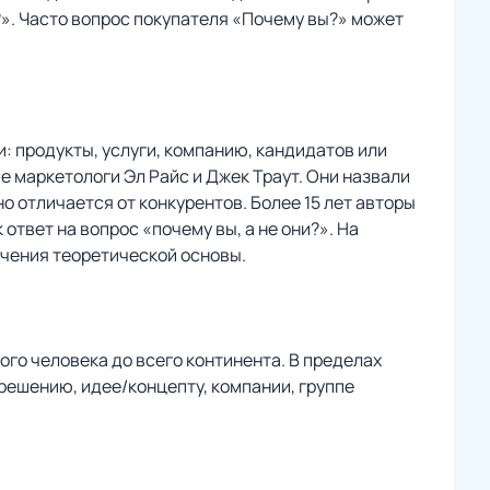
?». Часто вопрос покупателя «Почему вы?» может
и: продукты, услуги, компанию, кандидатов или
 маркетологи Эл Райс и Джек Траут. Они назвали
 отличается от конкурентов. Более 15 лет авторы
твет на вопрос «почему вы, а не они?». На
учения теоретической основы.
ого человека до всего континента. В пределах
решению, идее/концепту, компании, группе