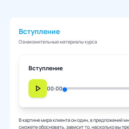
Вступление
Ознакомительные материалы курса
Вступление
play_arrow
00:00
В картине мира клиента он один, а предложений мно
сможете обосновать, зависит то, насколько вы пр