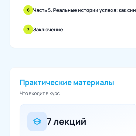
Часть 5. Реальные истории успеха: как с
6
Заключение
7
Практические материалы
Что входит в курс
7 лекций
school