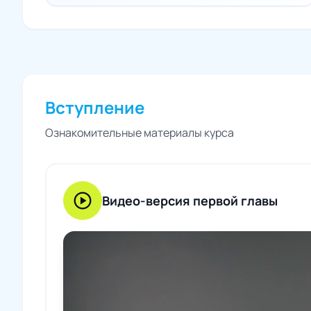
Вступление
Ознакомительные материалы курса
play_circle
Видео-версия первой главы