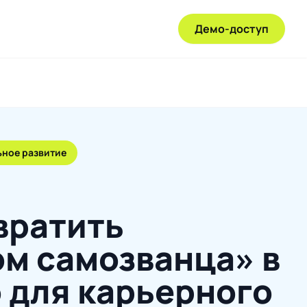
Демо-доступ
ьное развитие
вратить
м самозванца» в
 для карьерного