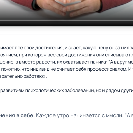
мает все свои достижения, и знает, какую цену он за них з
нием, при котором все свои достижения они списывают либ
шение, а вместо радости, их охватывает паника: "А вдруг 
 понятно, что индивид не считает себя профессионалом. И
тарательно работаю».
 развитием психологических заболеваний, но и рядом друг
нения в себе.
Каждое утро начинается с мысли: "А 