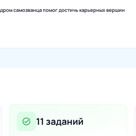
индром самозванца помог достичь карьерных вершин
11 заданий
task_alt