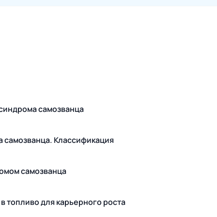
 синдрома самозванца
а самозванца. Классификация
ромом самозванца
в топливо для карьерного роста