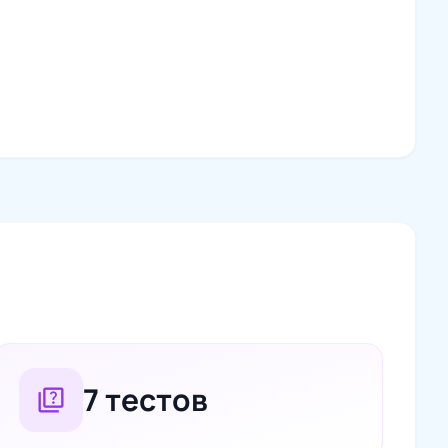
7 тестов
quiz