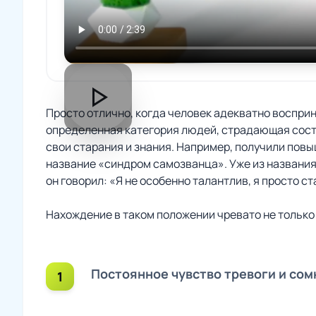
play_arrow
Просто отлично, когда человек адекватно восприни
определенная категория людей, страдающая состоя
свои старания и знания. Например, получили повы
название «синдром самозванца». Уже из названия
он говорил: «Я не особенно талантлив, я просто с
Нахождение в таком положении чревато не только
Постоянное чувство тревоги и сом