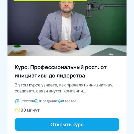
Курс: Профессиональный рост: от
инициативы до лидерства
В этом курсе узнаете, как проявлять инициативу,
создавать связи внутри компании,
демонстрировать свои успехи и...
quiz
task_alt
school
8 тестов
16 заданий
8 тестов
schedule
90 минут
Открыть курс