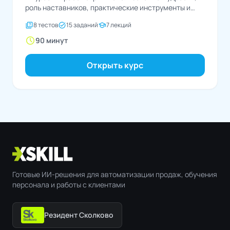
роль наставников, практические инструменты и
препятствия, чтобы помочь вам...
quiz
task_alt
school
8 тестов
15 заданий
7 лекций
schedule
90 минут
Открыть курс
Готовые ИИ-решения для автоматизации продаж, обучения
персонала и работы с клиентами
Резидент Сколково