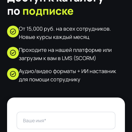
по
подписке
От 15,000 руб. на всех сотрудников.
check_circle
Новые курсы каждый месяц
Проходите на нашей платформе или
check_circle
загрузим к вам в LMS (SCORM)
Аудио/видео форматы + ИИ наставник
check_circle
для помощи сотруднику