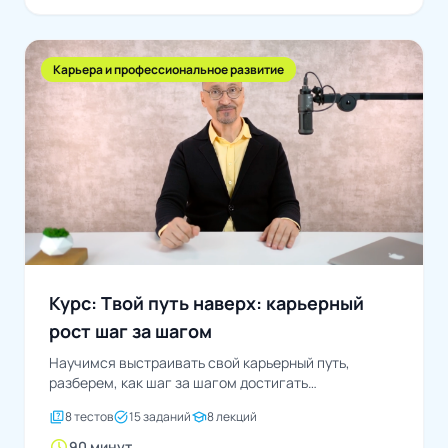
Карьера и профессиональное развитие
Курс: Твой путь наверх: карьерный
рост шаг за шагом
Научимся выстраивать свой карьерный путь,
разберем, как шаг за шагом достигать
поставленных целей.
quiz
task_alt
school
8 тестов
15 заданий
8 лекций
schedule
90 минут