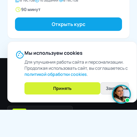
quiz
task_alt
school
8 тестов
16 заданий
8 тестов
schedule
90 минут
Открыть курс
cookie
Мы используем cookies
Для улучшения работы сайта и персонализации.
Продолжая использовать сайт, вы соглашаетесь с
политикой обработки cookies
.
Принять
Закрыть
Готовые ИИ-решения для автоматизации продаж, обучения
персонала и работы с клиентами
Резидент Сколково
Контакты