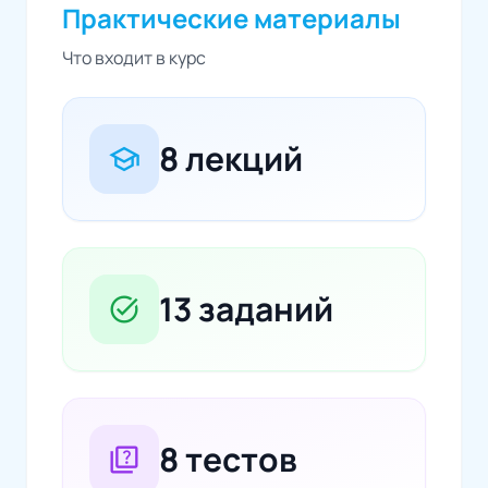
Практические материалы
Что входит в курс
8 лекций
school
13 заданий
task_alt
8 тестов
quiz