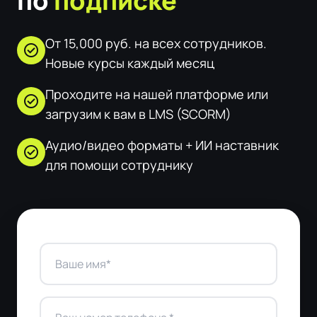
по
подписке
От 15,000 руб. на всех сотрудников.
check_circle
Новые курсы каждый месяц
Проходите на нашей платформе или
check_circle
загрузим к вам в LMS (SCORM)
Аудио/видео форматы + ИИ наставник
check_circle
для помощи сотруднику