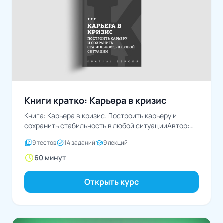
Книги кратко: Карьера в кризис
Книга: Карьера в кризис. Построить карьеру и
сохранить стабильность в любой ситуацииАвтор:
Ирина Васильева
quiz
task_alt
school
9 тестов
14 заданий
9 лекций
schedule
60 минут
Открыть курс