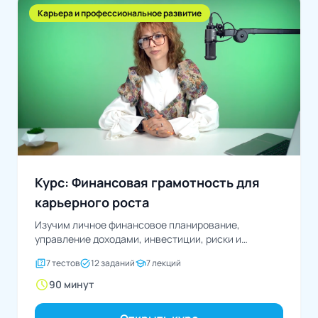
Карьера и профессиональное развитие
Курс: Финансовая грамотность для
карьерного роста
Изучим личное финансовое планирование,
управление доходами, инвестиции, риски и
развитие карьеры
quiz
task_alt
school
7 тестов
12 заданий
7 лекций
schedule
90 минут