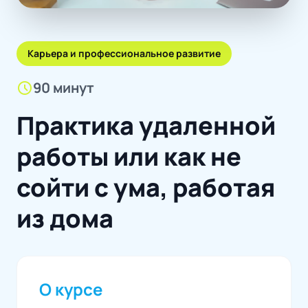
Карьера и профессиональное развитие
schedule
90 минут
Практика удаленной
работы или как не
сойти с ума, работая
из дома
О курсе