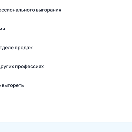
фессионального выгорания
ия
отделе продаж
других профессиях
е выгореть