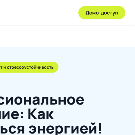
Демо-доступ
т и стрессоустойчивость
сиональное
ие: Как
ься энергией!