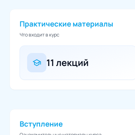
Практические материалы
Что входит в курс
11 лекций
school
Вступление
Ознакомительные материалы курса