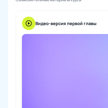
play_circle
Видео-версия первой главы