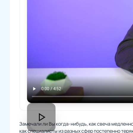
play_arrow
Замечали ли Вы когда-нибудь, как свеча медленно 
как специалисты из разных сфер постепенно теря