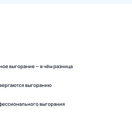
ное выгорание — в чём разница
одвергаются выгоранию
офессионального выгорания