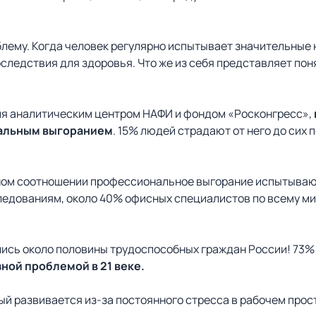
лему. Когда человек регулярно испытывает значительные н
следствия для здоровья. Что же из себя представляет поня
ия аналитическим центром НАФИ и фондом «Росконгресс»,
нальным выгоранием
. 15% людей страдают от него до сих 
ном соотношении профессиональное выгорание испытывают
ледованиям, около 40% офисных специалистов по всему ми
лись около половины трудоспособных граждан России! 73% 
ной проблемой в 21 веке.
рый развивается из-за постоянного стресса в рабочем прос