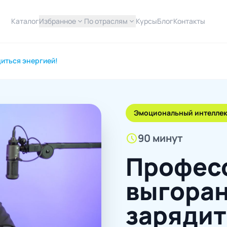
Каталог
Избранное
expand_more
По отраслям
expand_more
Курсы
Блог
Контакты
иться энергией!
Эмоциональный интеллек
schedule
90 минут
Профес
выгоран
зарядит