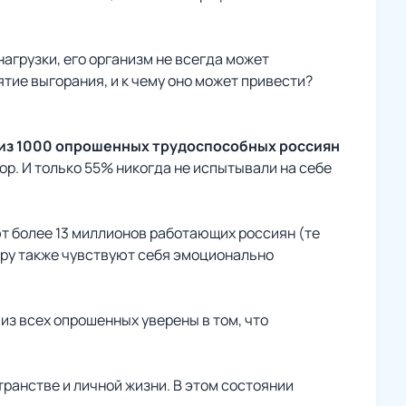
агрузки, его организм не всегда может
тие выгорания, и к чему оно может привести?
из 1000 опрошенных трудоспособных россиян
пор. И только 55% никогда не испытывали на себе
 более 13 миллионов работающих россиян (те
ру также чувствуют себя эмоционально
из всех опрошенных уверены в том, что
транстве и личной жизни. В этом состоянии