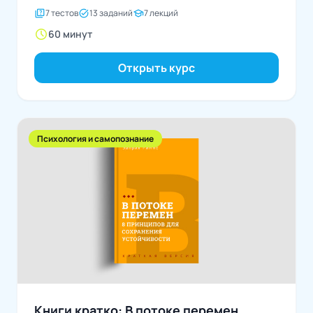
quiz
task_alt
school
7 тестов
13 заданий
7 лекций
schedule
60 минут
Открыть курс
Психология и самопознание
Книги кратко: В потоке перемен