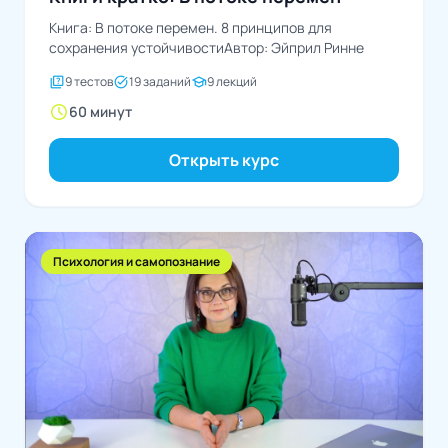
Книга: В потоке перемен. 8 принципов для
сохранения устойчивостиАвтор: Эйприл Ринне
quiz
task_alt
school
9 тестов
19 заданий
9 лекций
schedule
60 минут
Открыть курс
Психология и самопознание