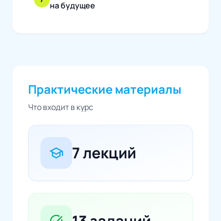
на будущее
Практические материалы
Что входит в курс
7 лекций
school
13 заданий