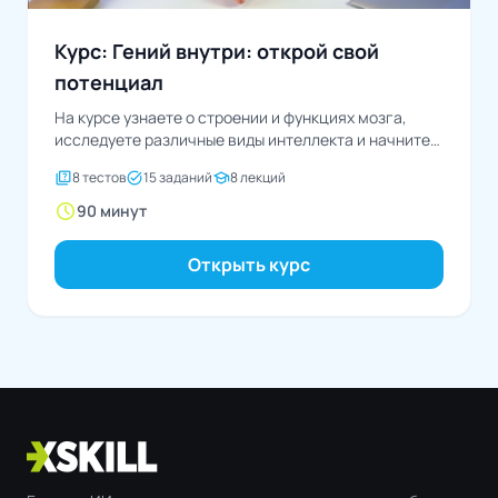
Курс: Гений внутри: открой свой
потенциал
На курсе узнаете о строении и функциях мозга,
исследуете различные виды интеллекта и начните
преобразование...
quiz
task_alt
school
8 тестов
15 заданий
8 лекций
schedule
90 минут
Открыть курс