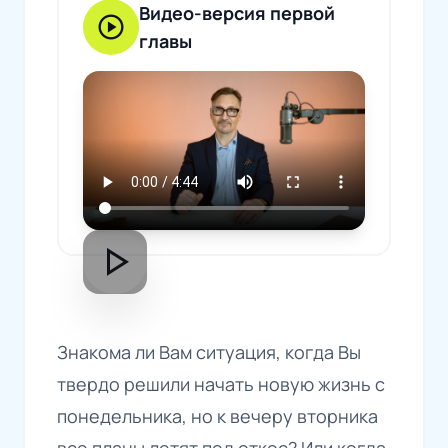
Видео-версия первой
play_circle
главы
play_arrow
Знакома ли Вам ситуация, когда Вы
твердо решили начать новую жизнь с
понедельника, но к вечеру вторника
все планы летят под откос? Или когда