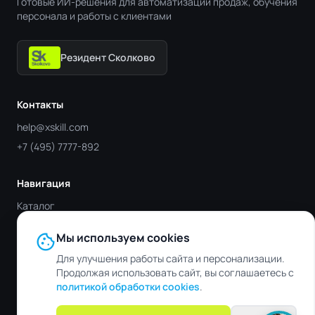
Готовые ИИ-решения для автоматизации продаж, обучения
персонала и работы с клиентами
Резидент Сколково
Контакты
help@xskill.com
+7 (495) 7777-892
Навигация
Каталог
Отрасли
cookie
Мы используем cookies
Блог
Для улучшения работы сайта и персонализации.
Контакты
Продолжая использовать сайт, вы соглашаетесь с
политикой обработки cookies
.