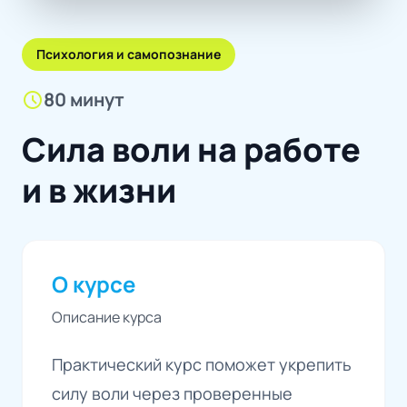
Психология и самопознание
schedule
80 минут
Сила воли на работе
и в жизни
О курсе
Описание курса
Практический курс поможет укрепить
силу воли через проверенные