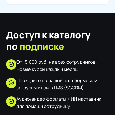
Доступ к каталогу
по
подписке
От 15,000 руб. на всех сотрудников.
check_circle
Новые курсы каждый месяц
Проходите на нашей платформе или
check_circle
загрузим к вам в LMS (SCORM)
Аудио/видео форматы + ИИ наставник
check_circle
для помощи сотруднику