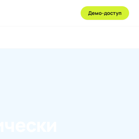
Демо-доступ
ически