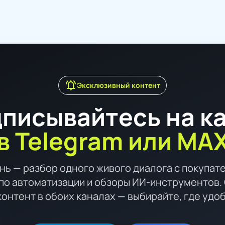
notifications_active
Эксклюзивный контент
писывайтесь на к
в Telegram или MA
нь — разбор одного живого диалога с покупат
по автоматизации и обзоры ИИ-инструментов. 
контент в обоих каналах — выбирайте, где удо