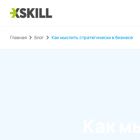
chevron_right
chevron_right
Главная
Блог
Как мыслить стратегически в бизнесе
Как м