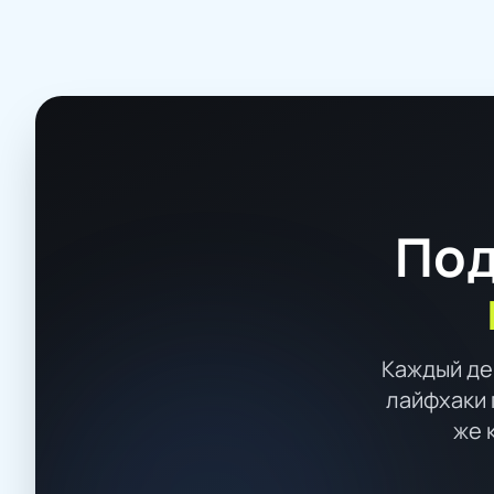
Под
Каждый де
лайфхаки 
же 