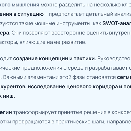
ского мышления
можно разделить на несколько клю
ения в ситуацию
– предполагает детальный анали
ьзуются такие мощные инструменты, как
SWOT-анал
ера.
Они позволяют всесторонне оценить внутре
акторы, влияющие на ее развитие.
ходит
создание концепции и тактики.
Руководство
тические предположения о среде и разрабатывает 
. Важными элементами этой фазы становятся
сегм
нкурентов, исследование ценового коридора и по
х ниш.
тегии
трансформирует принятые решения в конкрет
отки превращаются в практические шаги, направл