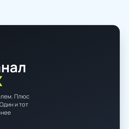
анал
X
елем. Плюс
Один и тот
бнее