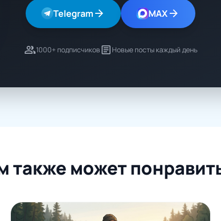
arrow_forward
arrow_forward
Telegram
MAX
group
article
1000+ подписчиков
Новые посты каждый день
м также может понравит