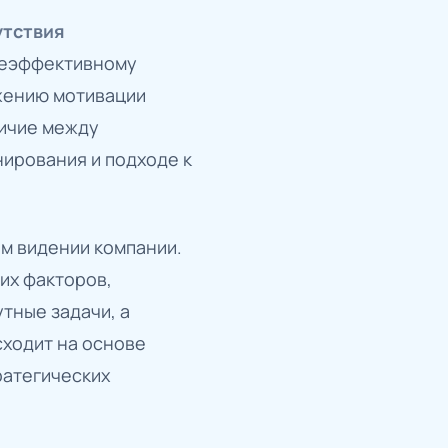
утствия
 неэффективному
ижению мотивации
личие между
ирования и подходе к
м видении компании.
их факторов,
тные задачи, а
сходит на основе
ратегических