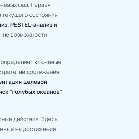
чевых фаз. Первая –
з текущего состояния
из, PESTEL-анализ и
нние возможности
 определяет ключевые
стратегии достижения
ентация целевой
иск "голубых океанов"
ные действия. Здесь
енные на достижение