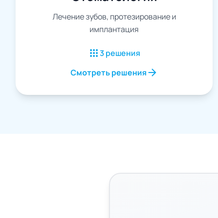
Лечение зубов, протезирование и
имплантация
apps
3 решения
arrow_forward
Смотреть решения