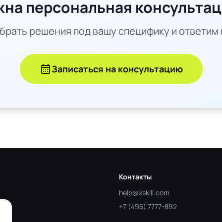
на персональная консульта
рать решения под вашу специфику и ответим 
calendar_month
Записаться на консультацию
Контакты
help@xskill.com
+7 (495) 7777-892