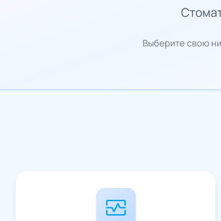
Стомат
Выберите свою ни
monitor_heart