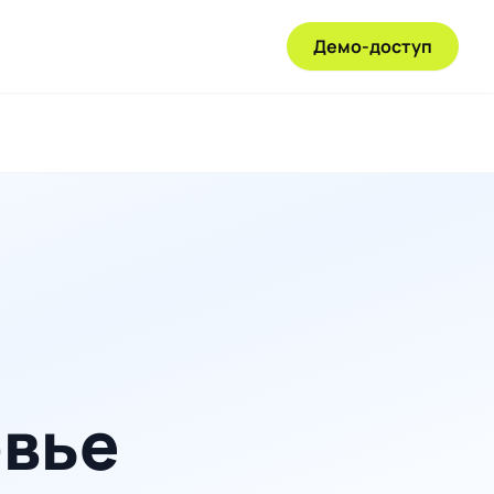
Демо-доступ
овье