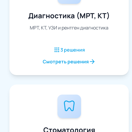
Диагностика (МРТ, КТ)
МРТ, КТ, УЗИ и рентген диагностика
apps
3 решения
arrow_forward
Смотреть решения
dentistry
Стоматология