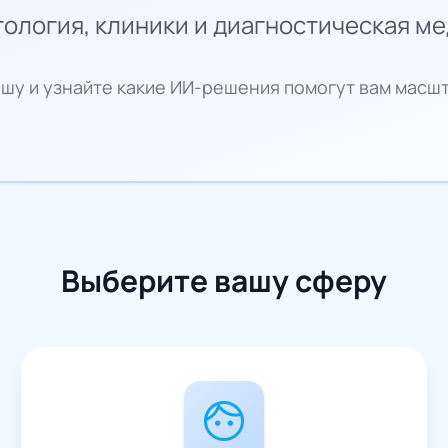
ология, клиники и диагностическая м
шу и узнайте какие ИИ-решения помогут вам масш
Выберите вашу сферу
face