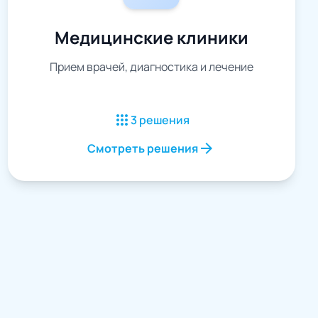
Медицинские клиники
Прием врачей, диагностика и лечение
apps
3 решения
arrow_forward
Смотреть решения