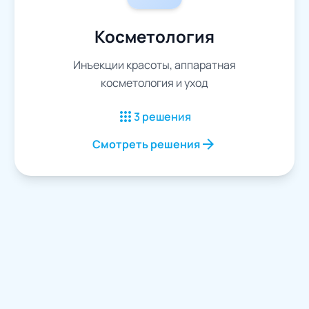
Косметология
Инъекции красоты, аппаратная
косметология и уход
apps
3 решения
arrow_forward
Смотреть решения