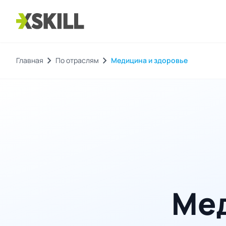
chevron_right
chevron_right
Главная
По отраслям
Медицина и здоровье
Мед