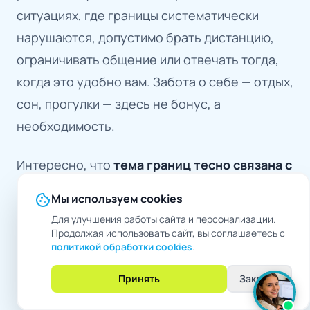
ситуациях, где границы систематически
нарушаются, допустимо брать дистанцию,
ограничивать общение или отвечать тогда,
когда это удобно вам. Забота о себе — отдых,
сон, прогулки — здесь не бонус, а
необходимость.
Интересно, что
тема границ тесно связана с
самооценкой
. Чем лучше человек чувствует
cookie
Мы используем cookies
свою ценность, тем легче ему отстаивать
Для улучшения работы сайта и персонализации.
свои «можно» и «нельзя». Ведение дневника,
Продолжая использовать сайт, вы соглашаетесь с
политикой обработки cookies
.
постановка целей, физическая активность,
поддерживающее окружение и, при
Принять
Закрыть
необходимости, работа с профессионалом