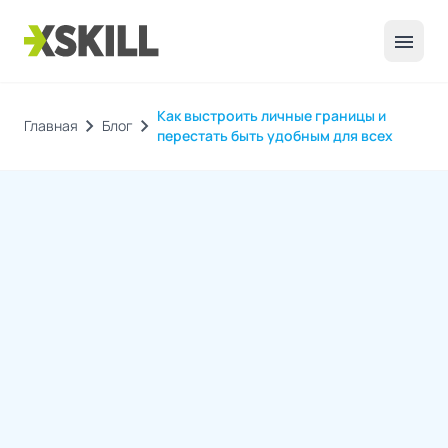
menu
Как выстроить личные границы и
chevron_right
chevron_right
Главная
Блог
перестать быть удобным для всех