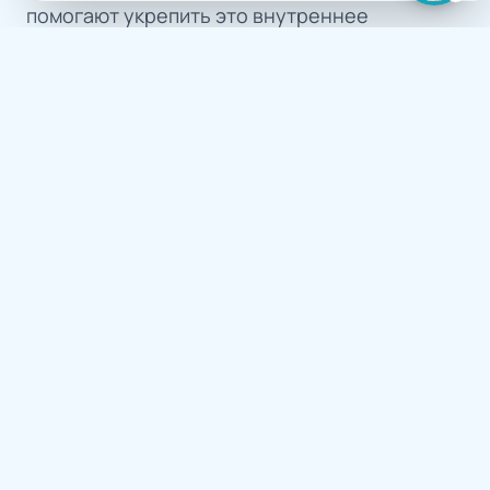
помогают укрепить это внутреннее
ощущение опоры. Позитивное мышление
здесь не про игнорирование проблем, а про
способность видеть в опыте ресурс, а не
доказательство собственной
несостоятельности.
Личные границы — это здоровое отношение
к себе. Они создают пространство для
уважения, где вы не жертвуете интересами
ради чужого комфорта. Научившись их
выстраивать, вы обретаете свободу быть
собой. Разобраться, где именно проходят
ваши границы и как экологично их