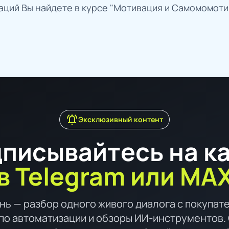
ций Вы найдете в курсе "Мотивация и Самомомоти
notifications_active
Эксклюзивный контент
писывайтесь на к
в Telegram или MA
нь — разбор одного живого диалога с покупат
по автоматизации и обзоры ИИ-инструментов. 