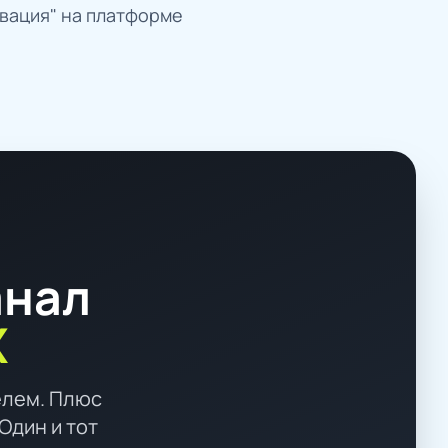
вация" на платформе
анал
X
елем. Плюс
Один и тот