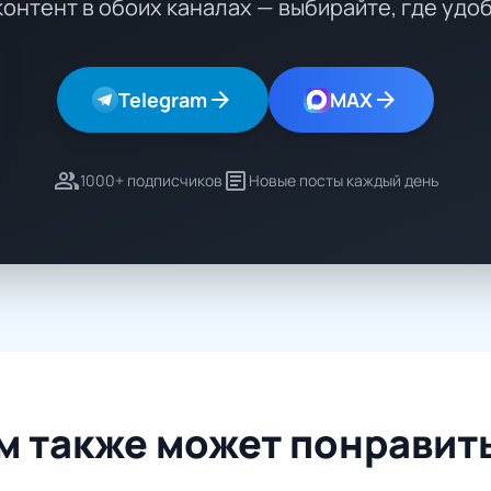
контент в обоих каналах — выбирайте, где удо
arrow_forward
arrow_forward
Telegram
MAX
group
article
1000+ подписчиков
Новые посты каждый день
м также может понравит