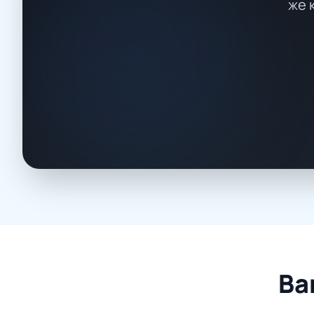
же 
Ва