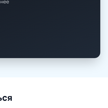
бнее
ься