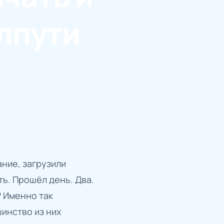
олпути
ание, загрузили
ть. Прошёл день. Два.
? Именно так
инство из них