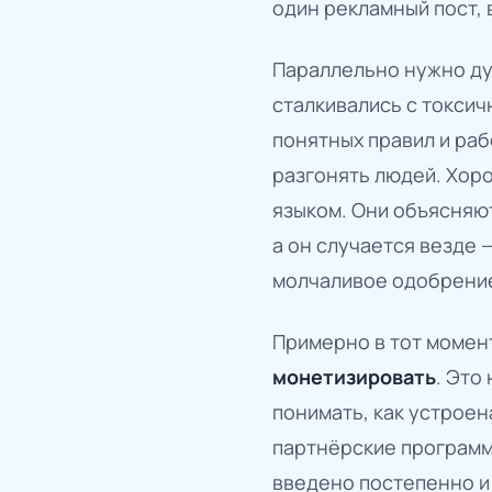
один рекламный пост, 
Параллельно нужно ду
сталкивались с токси
понятных правил и ра
разгонять людей. Хоро
языком. Они объясняют 
а он случается везде 
молчаливое одобрени
Примерно в тот момент
монетизировать
. Это
понимать, как устроен
партнёрские программ
введено постепенно и