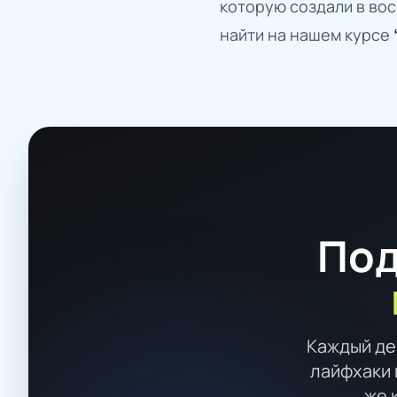
которую создали в вос
найти на нашем курсе
Под
Каждый де
лайфхаки 
же 