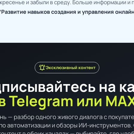
кресенье и забыли в среду. Больше информации и 
“Развитие навыков создания и управления онлай
notifications_active
Эксклюзивный контент
писывайтесь на к
в Telegram или MA
нь — разбор одного живого диалога с покупат
по автоматизации и обзоры ИИ-инструментов. 
контент в обоих каналах — выбирайте, где удо