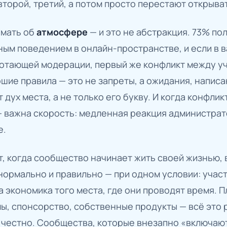
второй, третий, а потом просто перестают открыва
мать об
атмосфере
— и это не абстракция. 73% по
чным поведением в онлайн-пространстве, и если в
ботающей модерации, первый же конфликт между у
шие правила — это не запреты, а ожидания, напис
дух места, а не только его букву. И когда конфлик
— важна скорость: медленная реакция администрат
е.
, когда сообщество начинает жить своей жизнью, 
 нормально и правильно — при одном условии: уча
а экономика того места, где они проводят время. 
ы, спонсорство, собственные продукты — всё это 
 честно. Сообщества, которые внезапно «включаю