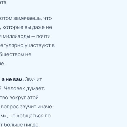
та.
потом замечаешь, что
, которые вы даже не
я миллиарды — почти
регулярно участвуют в
обществом не
ле.
 а не вам.
Звучит
. Человек думает:
тво вокруг этой
вопрос звучит иначе:
м», не «общаться по
ёт больше нигде.