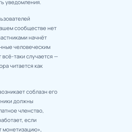
ть уведомления.
льзователей
 вашем сообществе нет
частниками начнёт
анные человеческим
т всё-таки случается —
ора читается как
возникает соблазн его
стники должны
Платное членство,
работает, если
т монетизацию»,