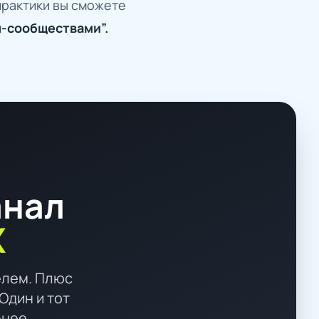
практики вы сможете
н-сообществами”.
анал
X
елем. Плюс
Один и тот
бнее