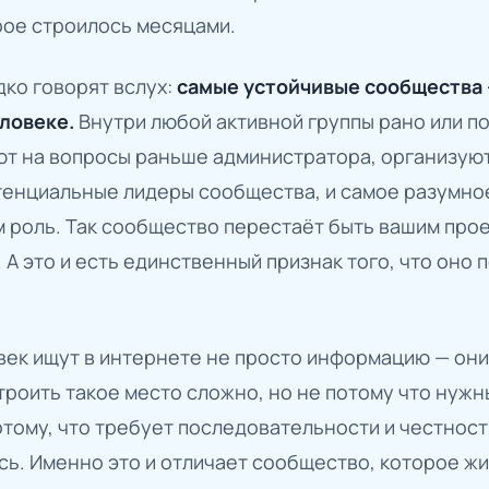
рое строилось месяцами.
дко говорят вслух:
самые устойчивые сообщества —
еловеке.
Внутри любой активной группы рано или п
ют на вопросы раньше администратора, организую
тенциальные лидеры сообщества, и самое разумное
им роль. Так сообщество перестаёт быть вашим про
А это и есть единственный признак того, что оно
ек ищут в интернете не просто информацию — они 
троить такое место сложно, но не потому что нуж
отому, что требует последовательности и честнос
ь. Именно это и отличает сообщество, которое жив