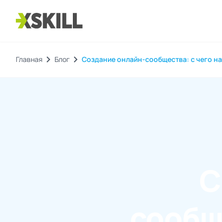
chevron_right
chevron_right
Главная
Блог
Создание онлайн-сообщества: с чего нач
С
сообще