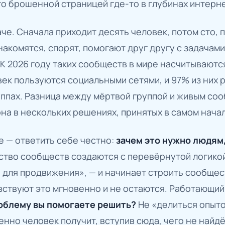
о брошенной страницей где-то в глубинах интерне
аче. Сначала приходит десять человек, потом сто, 
накомятся, спорят, помогают друг другу с задачами
К 2026 году таких сообществ в мире насчитываютс
ек пользуются социальными сетями, и 97% из них 
уппах. Разница между мёртвой группой и живым со
она в нескольких решениях, принятых в самом нача
 — ответить себе честно:
зачем это нужно людям,
ство сообществ создаются с перевёрнутой логикой
 для продвижения», — и начинает строить сообщес
ствуют это мгновенно и не остаются. Работающий 
облему вы помогаете решить?
Не «делиться опыто
енно человек получит, вступив сюда, чего не найд