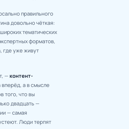
ерсально правильного
тина довольно чёткая:
я широких тематических
 экспертных форматов,
, где уже живут
т, —
контент-
 вперёд, а в смысле
 того, что вы
лько двадцать —
ии — самая
устеют. Люди терпят