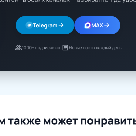
arrow_forward
arrow_forward
Telegram
MAX
group
article
1000+ подписчиков
Новые посты каждый день
м также может понравит