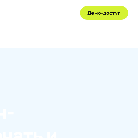
Демо-доступ
н-
ачать и