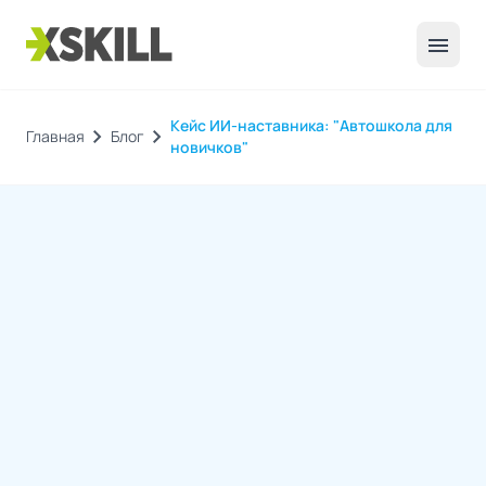
menu
Кейс ИИ-наставника: "Автошкола для
chevron_right
chevron_right
Главная
Блог
новичков"