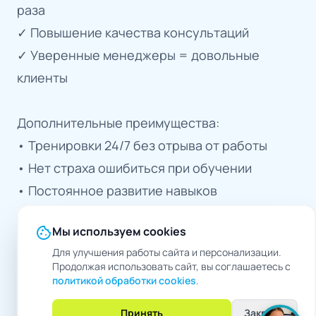
раза
✓ Повышение качества консультаций
✓ Уверенные менеджеры = довольные
клиенты
Дополнительные преимущества:
• Тренировки 24/7 без отрыва от работы
• Нет страха ошибиться при обучении
• Постоянное развитие навыков
• Унификация стандартов продаж
cookie
Мы используем cookies
Для улучшения работы сайта и персонализации.
Вывод:
Продолжая использовать сайт, вы соглашаетесь с
ИИ-наставник помогает быстро и
политикой обработки cookies
.
эффективно обучать менеджеров работе со
Принять
Закрыть