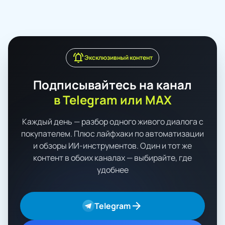
notifications_active
Эксклюзивный контент
Подписывайтесь на канал
в Telegram или MAX
Каждый день — разбор одного живого диалога с
покупателем. Плюс лайфхаки по автоматизации
и обзоры ИИ-инструментов. Один и тот же
контент в обоих каналах — выбирайте, где
удобнее
arrow_forward
Telegram