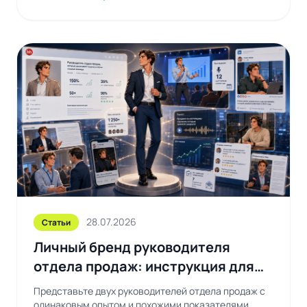
28.07.2026
Статьи
Личный бренд руководителя
отдела продаж: инструкция для
тех, кто устал быть незаметным
Представьте двух руководителей отдела продаж с
одинаковым опытом и похожими показателями.