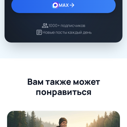
arrow_forward
MAX
group
1000+ подписчиков
article
Новые посты каждый день
Вам также может
понравиться