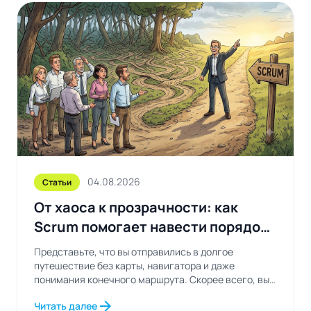
04.08.2026
Статьи
От хаоса к прозрачности: как
Scrum помогает навести порядок
в рабочих процессах
Представьте, что вы отправились в долгое
путешествие без карты, навигатора и даже
понимания конечного маршрута. Скорее всего, вы
будете постоянно...
arrow_forward
Читать далее