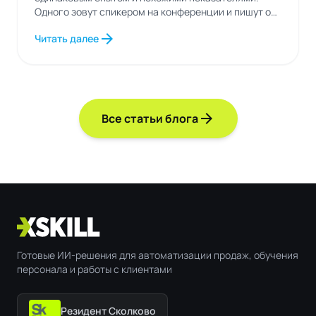
Одного зовут спикером на конференции и пишут о
нем...
arrow_forward
Читать далее
arrow_forward
Все статьи блога
Готовые ИИ-решения для автоматизации продаж, обучения
персонала и работы с клиентами
Резидент Сколково