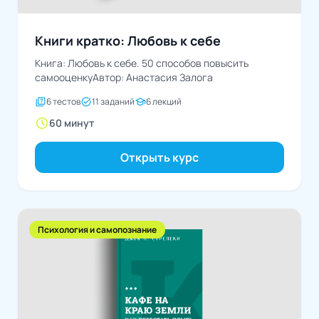
Книги кратко: Любовь к себе
Книга: Любовь к себе. 50 способов повысить
самооценкуАвтор: Анастасия Залога
quiz
task_alt
school
6 тестов
11 заданий
6 лекций
schedule
60 минут
Открыть курс
Психология и самопознание