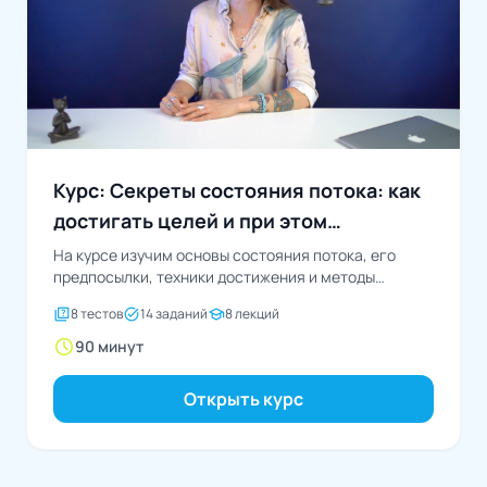
Курс: Секреты состояния потока: как
достигать целей и при этом
оставаться наполненным
На курсе изучим основы состояния потока, его
предпосылки, техники достижения и методы
поддержания гармонии
quiz
task_alt
school
8 тестов
14 заданий
8 лекций
schedule
90 минут
Открыть курс