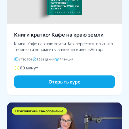
Книги кратко: Кафе на краю земли
Книга: Кафе на краю земли. Как перестать плыть по
течению и вспомнить, зачем ты живешьАвтор:...
quiz
task_alt
school
7 тестов
13 заданий
7 лекций
schedule
60 минут
Открыть курс
Психология и самопознание