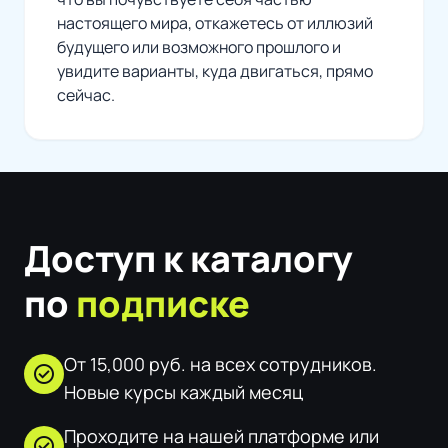
настоящего мира, откажетесь от иллюзий
будущего или возможного прошлого и
увидите варианты, куда двигаться, прямо
сейчас.
Доступ к каталогу
по
подписке
От 15,000 руб. на всех сотрудников.
check_circle
Новые курсы каждый месяц
Проходите на нашей платформе или
check_circle