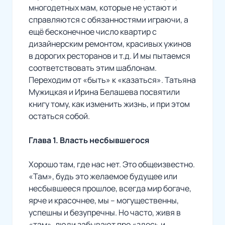
многодетных мам, которые не устают и
справляются с обязанностями играючи, а
ещё бесконечное число квартир с
дизайнерским ремонтом, красивых ужинов
в дорогих ресторанов и т.д. И мы пытаемся
соответствовать этим шаблонам.
Переходим от «быть» к «казаться». Татьяна
Мужицкая и Ирина Белашева посвятили
книгу тому, как изменить жизнь, и при этом
остаться собой.
Глава 1. Власть несбывшегося
Хорошо там, где нас нет. Это общеизвестно.
«Там», будь это желаемое будущее или
несбывшееся прошлое, всегда мир богаче,
ярче и красочнее, мы – могущественны,
успешны и безупречны. Но часто, живя в
«там», люди забывают про «здесь и