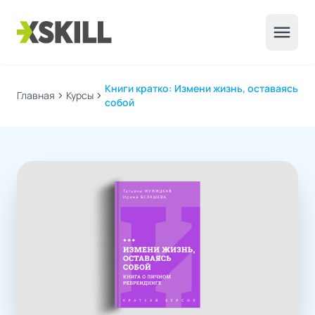
menu
Книги кратко: Измени жизнь, оставаясь
Главная
chevron_right
Курсы
chevron_right
собой