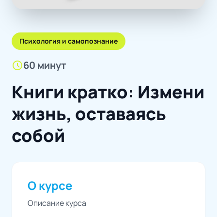
Психология и самопознание
schedule
60 минут
Книги кратко: Измени
жизнь, оставаясь
собой
О курсе
Описание курса