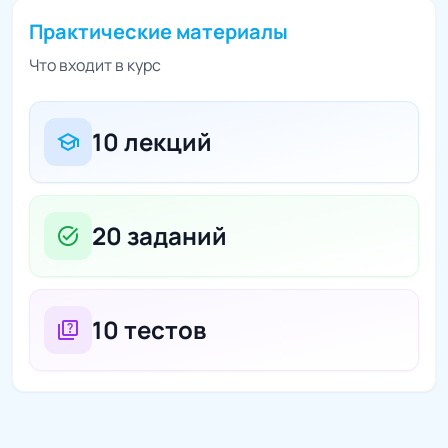
Практические материалы
Что входит в курс
10 лекций
school
20 заданий
task_alt
10 тестов
quiz