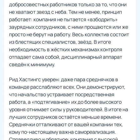
добросовестных работников только за то, что они
не хватают звезд с неба. Тем не менее, принцип
работает: компания не пытается «взбодрить»
заурядных сотрудников, с ними прощаются или же
просто не берут на работу. Весь коллектив состоит
из блестящих специалистов, звёзд. В итоге
необходимость в жёстких механизмах контроля
отпадает сама собой, дисциплинарный аппарат
сведён к минимуму.
Рид Хастингс уверен: даже пара среднячков в
команде расслабляют всех. Они демонстрируют,
что начальство устраивает посредственная
работа, а «подтягивание» их до более высокого
уровня отнимает силы у руководителей. В итоге на
лучших сотрудников остаётся меньше времени.
Среднячки отталкивают от вашей компании тех,
кому по-настоящему важна самореализация.
Справедливо и обратное: компания с высокой