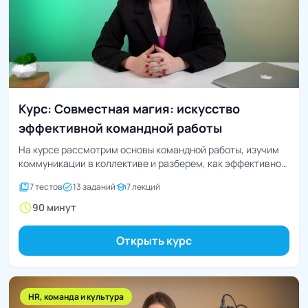
Курс: Совместная магия: искусство
эффективной командной работы
На курсе рассмотрим основы командной работы, изучим
коммуникации в коллективе и разберем, как эффективно
принимать...
quiz
task_alt
school
7 тестов
13 заданий
7 лекций
schedule
90 минут
Открыть курс
HR, команда и культура