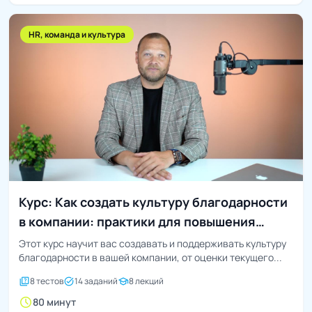
HR, команда и культура
Курс: Как создать культуру благодарности
в компании: практики для повышения
лояльности
Этот курс научит вас создавать и поддерживать культуру
благодарности в вашей компании, от оценки текущего...
quiz
task_alt
school
8 тестов
14 заданий
8 лекций
schedule
80 минут