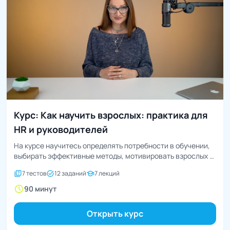
Курс: Как научить взрослых: практика для
HR и руководителей
На курсе научитесь определять потребности в обучении,
выбирать эффективные методы, мотивировать взрослых и
измерять результаты...
quiz
task_alt
school
7 тестов
12 заданий
7 лекций
schedule
90 минут
Открыть курс