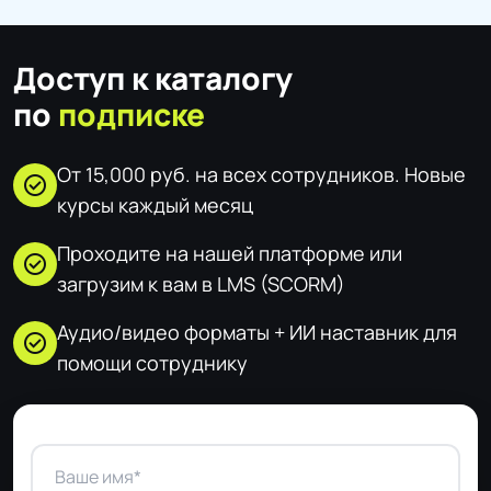
Доступ к каталогу
по
подписке
От 15,000 руб. на всех сотрудников. Новые
check_circle
курсы каждый месяц
Проходите на нашей платформе или
check_circle
загрузим к вам в LMS (SCORM)
Аудио/видео форматы + ИИ наставник для
check_circle
помощи сотруднику