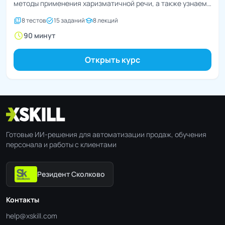
методы применения харизматичной речи, а также узнаем,
как...
quiz
task_alt
school
8 тестов
15 заданий
8 лекций
schedule
90 минут
Открыть курс
Готовые ИИ-решения для автоматизации продаж, обучения
персонала и работы с клиентами
Резидент Сколково
Контакты
help@xskill.com