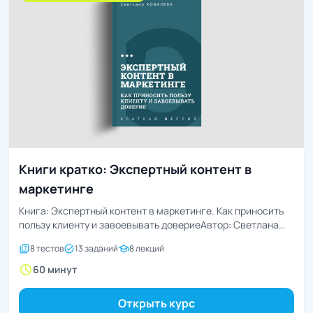
Книги кратко: Экспертный контент в
маркетинге
Книга: Экспертный контент в маркетинге. Как приносить
пользу клиенту и завоевывать довериеАвтор: Светлана
Ковалева
quiz
task_alt
school
8 тестов
13 заданий
8 лекций
schedule
60 минут
Открыть курс