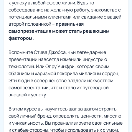
к успеху в любой сфере жизни. Будь то
собеседование на желанную работу, знакомство с
потенциальными клиентами или свидание с вашей
второй половинкой –
правильная
самопрезентация может стать решающим
фактором.
Вспомните Стива Джобса, чьи легендарные
презентации навсегда изменили индустрию
технологий. Или Опру Уинфри, которая своим
обаянием и харизмой покорила миллионы сердец.
Эти люди в совершенстве владели искусством
самопрезентации, что и стало их путеводной
звездой к успеху.
В этом курсе вы научитесь шаг за шагом строить
свой личный бренд, определять ценности, миссию
и уникальность. Вы проанализируете свои сильные
и слабые стороны, чтобы использовать их с умом.