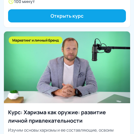
schedule
100 минут
Открыть курс
Маркетинг и личный бренд
Курс: Харизма как оружие: развитие
личной привлекательности
Изучим основы харизмы и ее составляющие, освоим