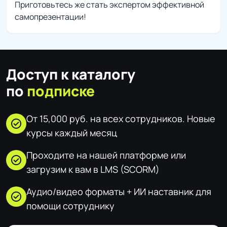
Приготовьтесь же стать экспертом эффективной
самопрезентации!
Доступ к каталогу
по
подписке
От 15,000 руб. на всех сотрудников. Новые
check_circle
курсы каждый месяц
Проходите на нашей платформе или
check_circle
загрузим к вам в LMS (SCORM)
Аудио/видео форматы + ИИ наставник для
check_circle
помощи сотруднику