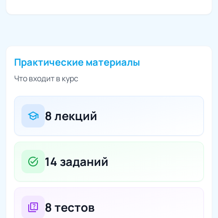
Практические материалы
Что входит в курс
8 лекций
school
14 заданий
task_alt
8 тестов
quiz