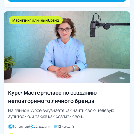
Маркетинг и личный бренд
Курс: Мастер-класс по созданию
неповторимого личного бренда
На данном курсе вы узнаете как найти свою целевую
аудиторию, а также как создать свой...
quiz
task_alt
school
10 тестов
22 задания
12 лекций