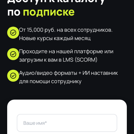
по
подписке
От 15,000 руб. на всех сотрудников.
check_circle
Новые курсы каждый месяц
Проходите на нашей платформе или
check_circle
загрузим к вам в LMS (SCORM)
Аудио/видео форматы + ИИ наставник
check_circle
для помощи сотруднику