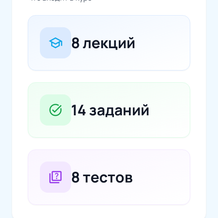
8 лекций
school
14 заданий
task_alt
8 тестов
quiz