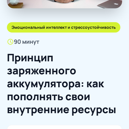
Эмоциональный интеллект и стрессоустойчивость
schedule
90 минут
Принцип
заряженного
аккумулятора: как
пополнять свои
внутренние ресурсы