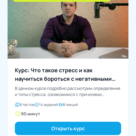
Курс: Что такое стресс и как
научиться бороться с негативными
эмоциями?
В данном курсе подробно рассмотрим определение
и типы стресса, ознакомимся с причинами
возникновения стрессового состояния...
quiz
task_alt
school
8 тестов
14 заданий
8 лекций
schedule
90 минут
Открыть курс