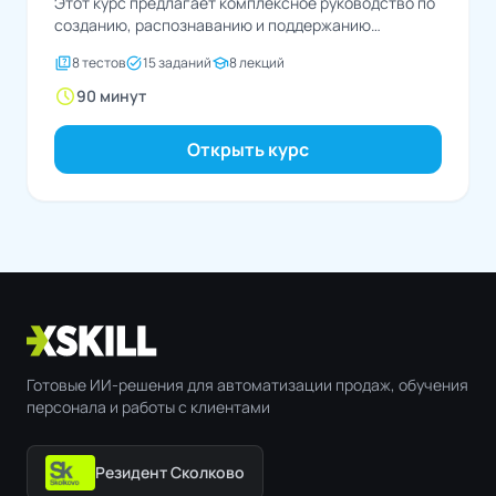
Этот курс предлагает комплексное руководство по
созданию, распознаванию и поддержанию
здоровых личных границ, которые защищают...
quiz
task_alt
school
8 тестов
15 заданий
8 лекций
schedule
90 минут
Открыть курс
Готовые ИИ-решения для автоматизации продаж, обучения
персонала и работы с клиентами
Резидент Сколково