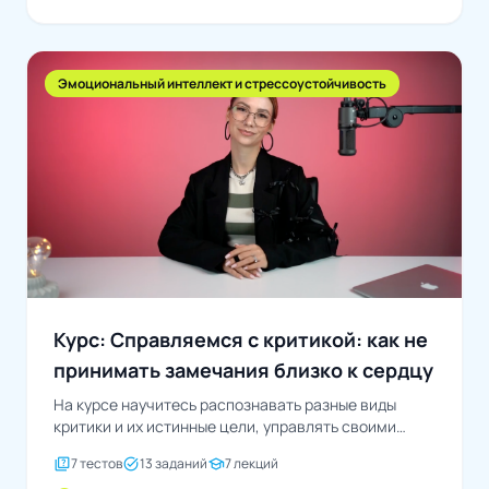
Эмоциональный интеллект и стрессоустойчивость
Курс: Справляемся с критикой: как не
принимать замечания близко к сердцу
На курсе научитесь распознавать разные виды
критики и их истинные цели, управлять своими
эмоциональными реакциями,...
quiz
task_alt
school
7 тестов
13 заданий
7 лекций