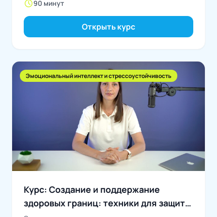
schedule
90 минут
Открыть курс
Эмоциональный интеллект и стрессоустойчивость
Курс: Создание и поддержание
здоровых границ: техники для защиты
личного пространства и энергии