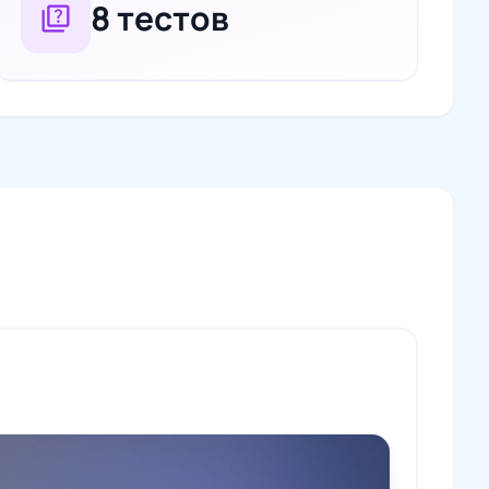
8 тестов
quiz