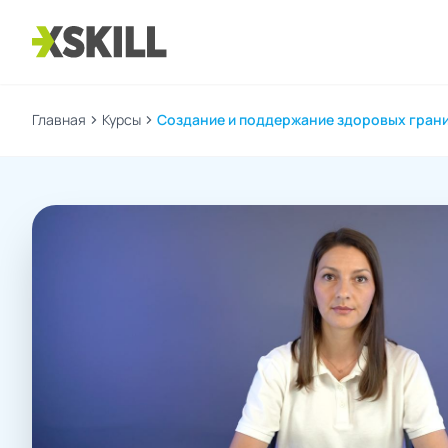
Главная
chevron_right
Курсы
chevron_right
Создание и поддержание здоровых границ