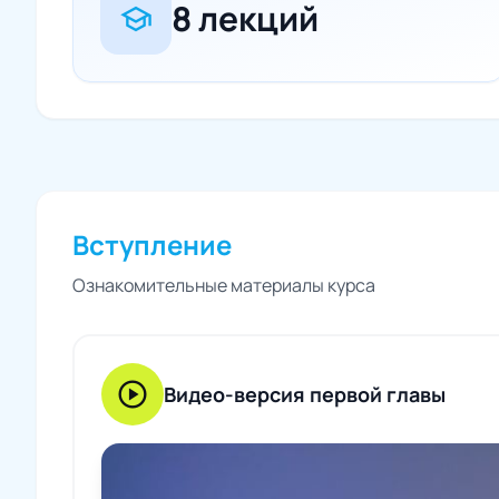
8 лекций
school
Вступление
Ознакомительные материалы курса
play_circle
Видео-версия первой главы