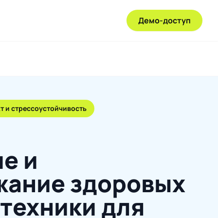
Демо-доступ
т и стрессоустойчивость
е и
жание здоровых
 техники для