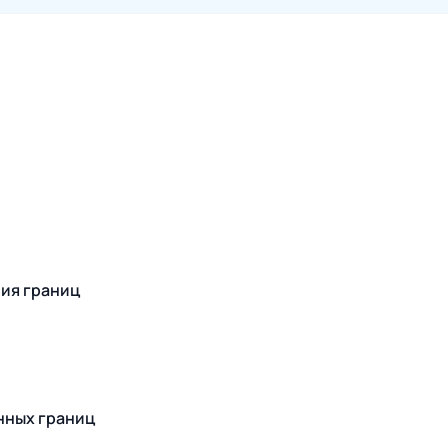
ния границ
нных границ