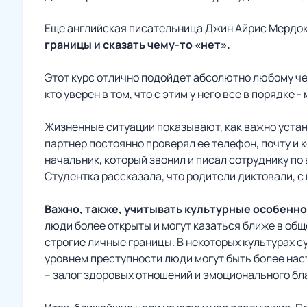
Еще английская писательница Джин Айрис Мердок 
границы и сказать чему-то «нет».
Этот курс отлично подойдет абсолютно любому чел
кто уверен в том, что с этим у него все в порядке -
Жизненные ситуации показывают, как важно устан
партнер постоянно проверял ее телефон, почту и 
начальник, который звонил и писал сотруднику п
Студентка рассказала, что родители диктовали, с
Важно, также, учитывать культурные особенно
люди более открыты и могут казаться ближе в об
строгие личные границы. В некоторых культурах 
уровнем преступности люди могут быть более нас
– залог здоровых отношений и эмоционального бл