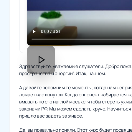
play_arrow
Здравствуйте, уважаемые слушатели. Добро пожал
пространства и энергии”. Итак, начнем.
А давайте вспомним те моменты, когда нам неприя
ломает вас изнутри. Когда оппонент набирается н
вмазать по его наглой моське, чтобы стереть ухм
законами РФ. Мы можем сделать круче. Научиться
пришло вас задеть за живое.
Да, вы правильно поняли. Этот курс будет посвящ