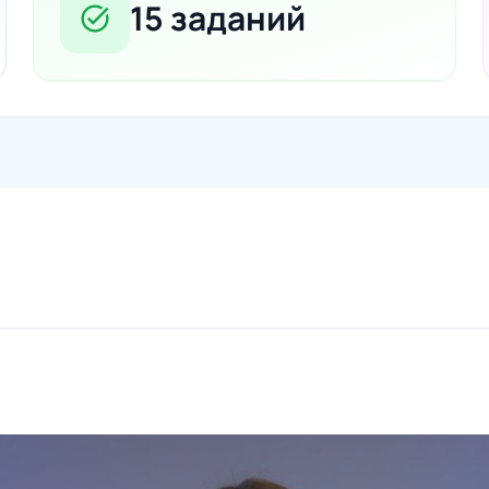
15 заданий
task_alt