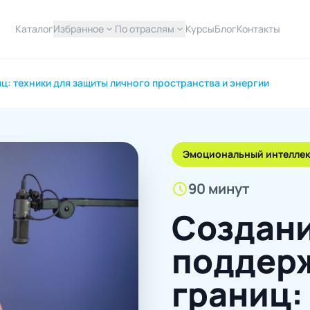
Каталог
Избранное
expand_more
По отраслям
expand_more
Курсы
Блог
Контакты
: техники для защиты личного пространства и энергии
Эмоциональный интеллек
schedule
90 минут
Создани
поддер
границ: