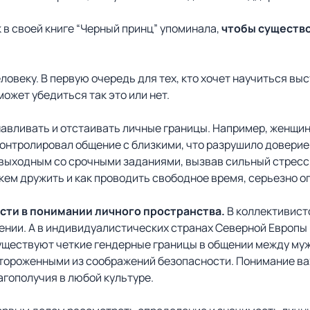
в своей книге “Черный принц” упоминала,
чтобы существо
овеку. В первую очередь для тех, кто хочет научиться выс
 может убедиться так это или нет.
авливать и отстаивать личные границы. Например, женщин
контролировал общение с близкими, что разрушило доверие
о выходным со срочными заданиями, вызвав сильный стресс
 кем дружить и как проводить свободное время, серьезно 
сти в понимании личного пространства.
В коллективистс
щении. А в индивидуалистических странах Северной Европ
существуют четкие гендерные границы в общении между муж
тороженными из соображений безопасности. Понимание ва
агополучия в любой культуре.