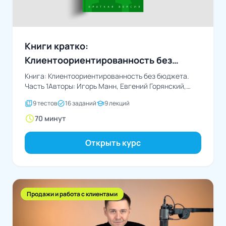
Книги кратко:
Клиентоориентированность без
бюджета. Часть 1
Книга: Клиентоориентированность без бюджета.
Часть 1Авторы: Игорь Манн, Евгений Горянский,
Дмитрий Турусин
quiz
task_alt
school
9 тестов
16 заданий
9 лекций
schedule
70 минут
Открыть курс
Продажи и работа с клиентами