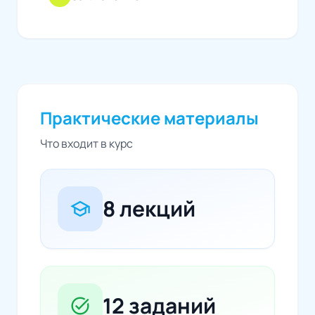
Практические материалы
Что входит в курс
8 лекций
school
12 заданий
task_alt