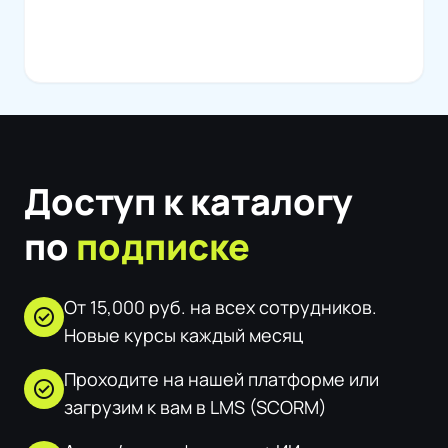
Доступ к каталогу
по
подписке
От 15,000 руб. на всех сотрудников.
check_circle
Новые курсы каждый месяц
Проходите на нашей платформе или
check_circle
загрузим к вам в LMS (SCORM)