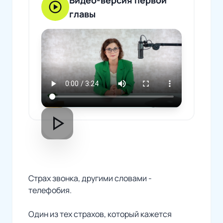
play_circle
главы
play_arrow
Страх звонка, другими словами -
телефобия.
Один из тех страхов, который кажется