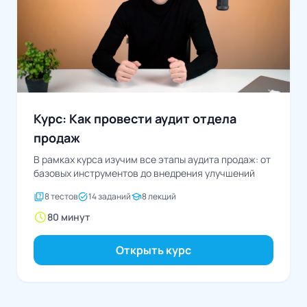
Курс: Как провести аудит отдела
продаж
В рамках курса изучим все этапы аудита продаж: от
базовых инструментов до внедрения улучшений
quiz
task_alt
school
8 тестов
14 заданий
8 лекций
schedule
80 минут
Открыть курс