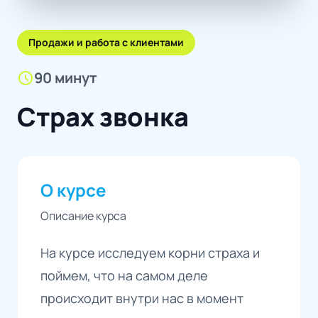
Продажи и работа с клиентами
schedule
90 минут
Страх звонка
О курсе
Описание курса
На курсе исследуем корни страха и
поймем, что на самом деле
происходит внутри нас в момент