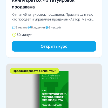
продавана
Книга: 45 татуировок продавана. Правила для тех,
кто продает и управляет продажамиАвтор: Максим
Батырев
quiz
task_alt
school
8 тестов
8 заданий
8 лекций
schedule
50 минут
Открыть курс
Продажи и работа с клиентами