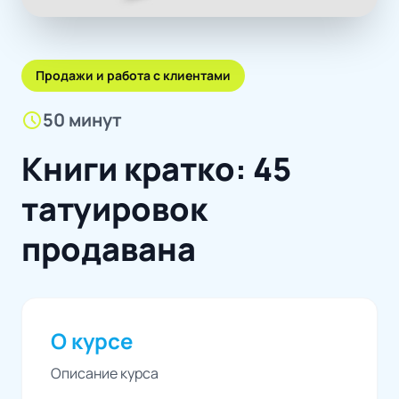
Продажи и работа с клиентами
schedule
50 минут
Книги кратко: 45
татуировок
продавана
О курсе
Описание курса