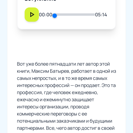
play_arrow
00:00
05:14
Вот уже более пятнадцати лет автор этой
книги, Максим Батырев, работает в одной из
самых непростых, и в то же время самых
интересных профессий — он продает. Это та
профессия, где человек ежедневно,
ежечасно и ежеминутно защищает
интересы организации, проводя
коммерческие переговоры с ее
потенциальными заказчиками и будущими
партнерами. Все, чего автор достиг в своей