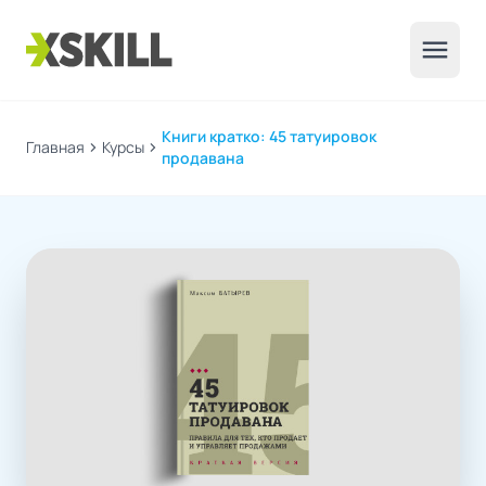
menu
Книги кратко: 45 татуировок
Главная
chevron_right
Курсы
chevron_right
продавана