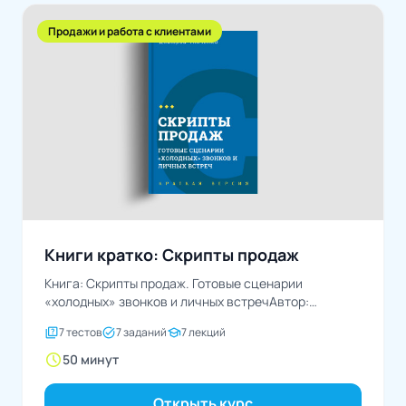
Продажи и работа с клиентами
Книги кратко: Скрипты продаж
Книга: Скрипты продаж. Готовые сценарии
«холодных» звонков и личных встречАвтор:
Дмитрий Ткаченко
quiz
task_alt
school
7 тестов
7 заданий
7 лекций
schedule
50 минут
Открыть курс