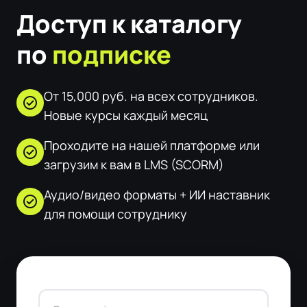
Доступ к каталогу
по
подписке
От 15,000 руб. на всех сотрудников.
check_circle
Новые курсы каждый месяц
Проходите на нашей платформе или
check_circle
загрузим к вам в LMS (SCORM)
Аудио/видео форматы + ИИ наставник
check_circle
для помощи сотруднику