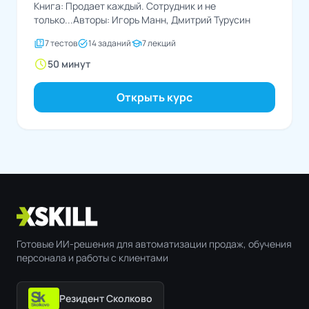
Книга: Продает каждый. Сотрудник и не
только...Авторы: Игорь Манн, Дмитрий Турусин
quiz
task_alt
school
7 тестов
14 заданий
7 лекций
schedule
50 минут
Открыть курс
Готовые ИИ-решения для автоматизации продаж, обучения
персонала и работы с клиентами
Резидент Сколково