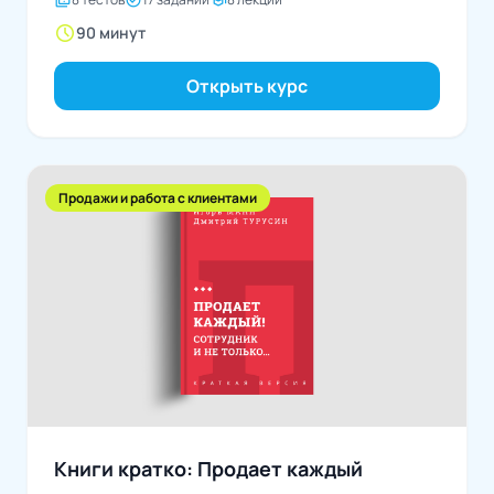
schedule
90 минут
Открыть курс
Продажи и работа с клиентами
Книги кратко: Продает каждый