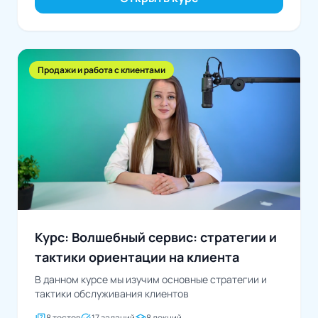
Продажи и работа с клиентами
Курс: Волшебный сервис: стратегии и
тактики ориентации на клиента
В данном курсе мы изучим основные стратегии и
тактики обслуживания клиентов
quiz
task_alt
school
8 тестов
17 заданий
8 лекций