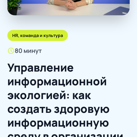
HR, команда и культура
schedule
80 минут
Управление
информационной
экологией: как
создать здоровую
информационную
среду в организации