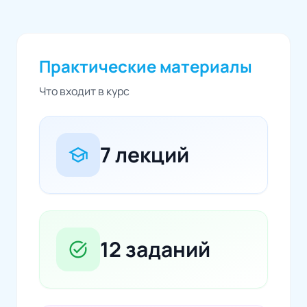
Практические материалы
Что входит в курс
7 лекций
school
12 заданий
task_alt