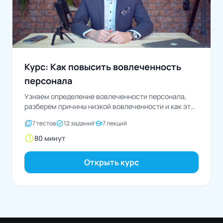
Курс: Как повысить вовлеченность
персонала
Узнаем определение вовлеченности персонала,
разберем причины низкой вовлеченности и как это
исправить
quiz
task_alt
school
7 тестов
12 заданий
7 лекций
schedule
80 минут
Открыть курс