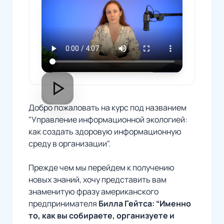
play_arrow
Добро пожаловать на курс под названием
"Управление информационной экологией:
как создать здоровую информационную
среду в организации".
Прежде чем мы перейдем к получению
новых знаний, хочу представить вам
знаменитую фразу американского
предпринимателя
Билла Гейтса:
“Именно
то, как вы собираете, организуете и