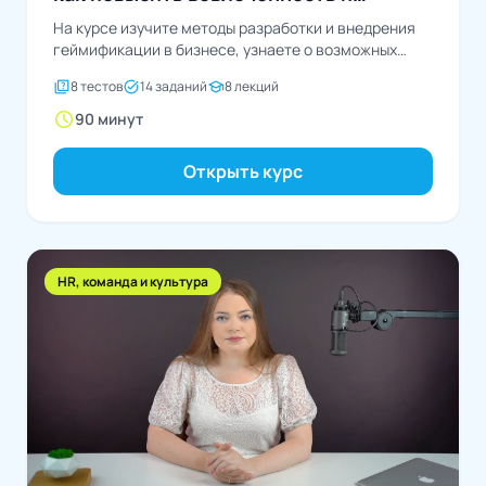
производительность
На курсе изучите методы разработки и внедрения
геймификации в бизнесе, узнаете о возможных
проблемах, а...
quiz
task_alt
school
8 тестов
14 заданий
8 лекций
schedule
90 минут
Открыть курс
HR, команда и культура