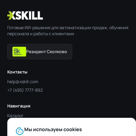
Готовые ИИ-решения для автоматизации продаж, обучения
персонала и работы с клиентами
Резидент Сколково
Контакты
help@xskill.com
+7 (495) 7777-892
Навигация
Каталог
Отрасли
cookie
Мы используем cookies
Блог