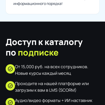
информационного порядка!
Доступ к каталогу
по
подписке
От 15,000 руб. на всех сотрудников.
check_circle
Новые курсы каждый месяц
Проходите на нашей платформе или
check_circle
загрузим к вам в LMS (SCORM)
Аудио/видео форматы + ИИ наставник
check_circle