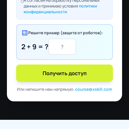
Я согласен на обработку персональных
данных и принимаю условия
политики
конфиденциальности
calculate
Решите пример (защита от роботов):
2 + 9 = ?
Получить доступ
Или напишите нам напрямую:
course@xskill.com