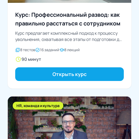
Курс: Профессиональный развод: как
правильно расстаться с сотрудником
Курс предлагает комплексный подход к процессу
увольнения, охватывая все этапы от подготовки до
последствий и...
quiz
task_alt
school
8 тестов
16 заданий
8 лекций
schedule
90 минут
Открыть курс
HR, команда и культура