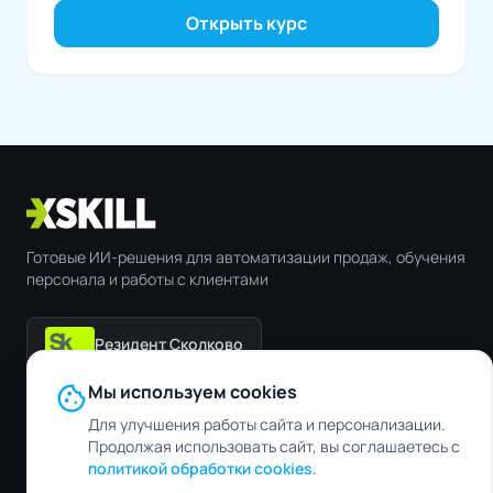
Открыть курс
Готовые ИИ-решения для автоматизации продаж, обучения
персонала и работы с клиентами
Резидент Сколково
cookie
Мы используем cookies
Контакты
Для улучшения работы сайта и персонализации.
Продолжая использовать сайт, вы соглашаетесь с
help@xskill.com
политикой обработки cookies
.
+7 (495) 7777-892