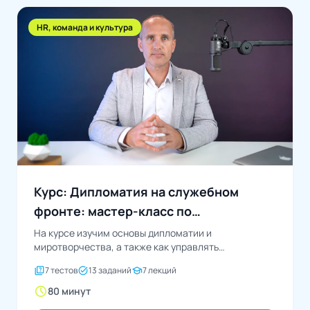
HR, команда и культура
Курс: Дипломатия на служебном
фронте: мастер-класс по
миротворчеству
На курсе изучим основы дипломатии и
миротворчества, а также как управлять
конфликтами
quiz
task_alt
school
7 тестов
13 заданий
7 лекций
schedule
80 минут