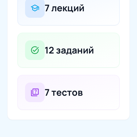
7 лекций
school
12 заданий
task_alt
7 тестов
quiz