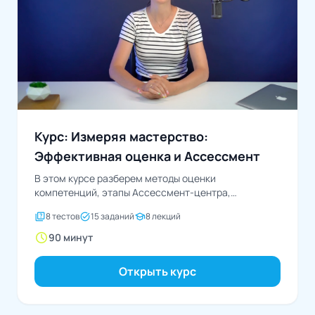
Курс: Измеряя мастерство:
Эффективная оценка и Ассессмент
В этом курсе разберем методы оценки
компетенций, этапы Ассессмент-центра,
используемые технологии и способы обратной
quiz
task_alt
school
8 тестов
15 заданий
8 лекций
связи
schedule
90 минут
Открыть курс