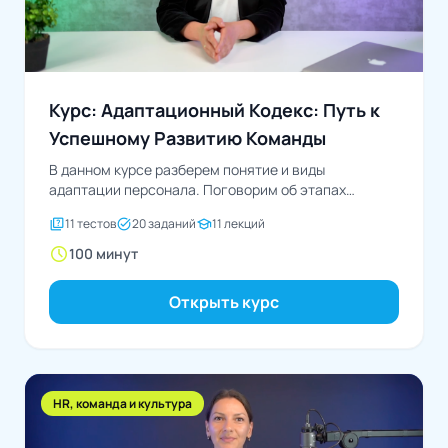
Курс: Адаптационный Кодекс: Путь к
Успешному Развитию Команды
В данном курсе разберем понятие и виды
адаптации персонала. Поговорим об этапах
адаптации в организации...
quiz
task_alt
school
11 тестов
20 заданий
11 лекций
schedule
100 минут
Открыть курс
HR, команда и культура