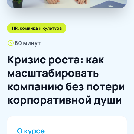
HR, команда и культура
schedule
80 минут
Кризис роста: как
масштабировать
компанию без потери
корпоративной души
О курсе