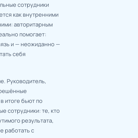
ильные сотрудники
ается как внутренними
ними: авторитарным
еально помогает:
вязь и — неожиданно —
тать себя
е. Руководитель,
нерешённые
в итоге бьют по
е сотрудники: те, кто
утимого результата,
ие работать с