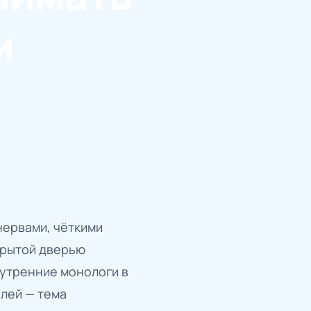
и
нервами, чёткими
крытой дверью
нутренние монологи в
елей — тема