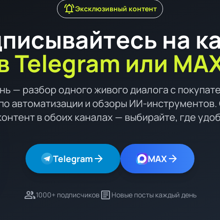
notifications_active
Эксклюзивный контент
писывайтесь на к
в Telegram или MA
нь — разбор одного живого диалога с покупат
по автоматизации и обзоры ИИ-инструментов. 
контент в обоих каналах — выбирайте, где удо
arrow_forward
arrow_forward
Telegram
MAX
group
article
1000+ подписчиков
Новые посты каждый день