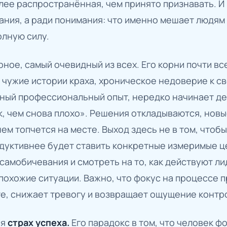
лее распространённая, чем принято признавать. И
ания, а ради понимания: что именно мешает людям
олную силу.
ное, самый очевидный из всех. Его корни почти вс
чужие истории краха, хроническое недоверие к св
ый профессиональный опыт, нередко начинает де
, чем снова плохо». Решения откладываются, новы
ем топчется на месте. Выход здесь не в том, чтоб
одуктивнее будет ставить конкретные измеримые ц
самобичевания и смотреть на то, как действуют л
похожие ситуации. Важно, что фокус на процессе п
те, снижает тревогу и возвращает ощущение контр
ся
страх успеха.
Его парадокс в том, что человек ф