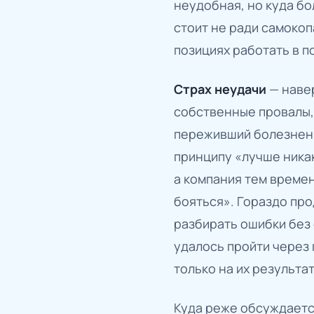
неудобная, но куда бо
стоит не ради самокоп
позициях работать в п
Страх неудачи
— навер
собственные провалы, 
переживший болезненн
принципу «лучше никак
а компания тем времен
бояться». Гораздо пр
разбирать ошибки без 
удалось пройти через 
только на их результа
Куда реже обсуждает