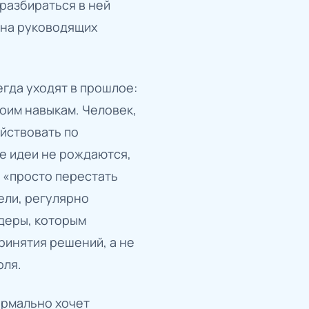
 разбираться в ней
 на руководящих
егда уходят в прошлое:
оим навыкам. Человек,
йствовать по
е идеи не рождаются,
ы «просто перестать
ели, регулярно
идеры, которым
ринятия решений, а не
оля.
ормально хочет