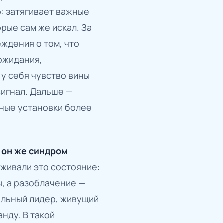
о: затягивает важные
рые сам же искал. За
еждения о том, что
ожидания,
 у себя чувство вины
сигнал. Дальше —
ные установки более
он же синдром
живали это состояние:
, а разоблачение —
ельный лидер, живущий
нду. В такой