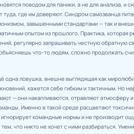
овятся поводом для паники, а не для анализа, и с
т туда, где им доверяют. Синдром самозванца пит
онизмом, завышенными стандартами — так и внеш
атичным опытом из прошлого. Практика, которая р
ений, регулярно запрашивать честную обратную с
 объясняешь что-то людям, сложно продолжать счи
ё одна ловушка, внешне выглядящая как миролюби
лкновений, кажется себе гибким и тактичным. Но 
ают — они накапливаются, отравляют атмосферу и 
манды. Именно в такой среде расцветают токсичны
, игнорирует командные нормы и не производит ощ
 тем, что никто не хочет с ними разбираться. Умен