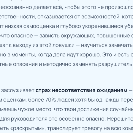
неосознанно делает всё, чтобы этого не произошл
етственности, отказывается от возможностей, кото
оит низкая самооценка и глубоко укоренившиеся уб
нечто опасное — зависть окружающих, повышенные 
аг к выходу из этой ловушки — научиться замечать
о в моменты, когда дела идут хорошо. Это и есть 
тные опасения и методично заменять разрушитель
 заслуживает
страх несоответствия ожиданиям
—
 оценкам, более 70% людей хотя бы однажды пере
маешь чужое место, что твои достижения случайны
 Для руководителя это особенно опасно. Нерешит
ыть «раскрытым», транслирует тревогу на всю кома