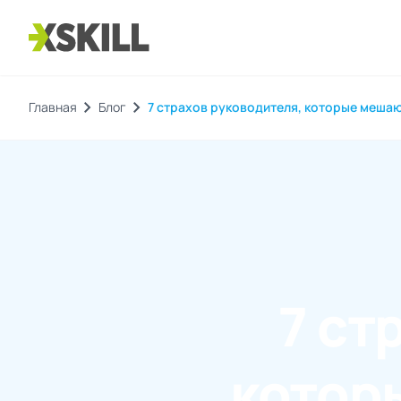
chevron_right
chevron_right
Главная
Блог
7 страхов руководителя, которые мешаю
7 ст
котор