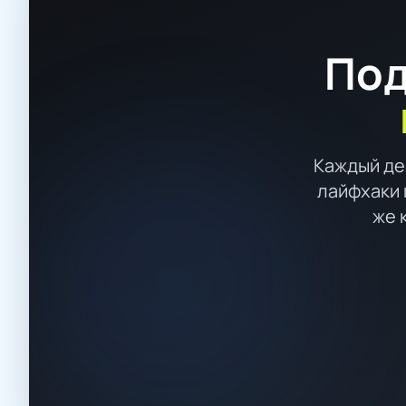
Под
Каждый де
лайфхаки 
же 