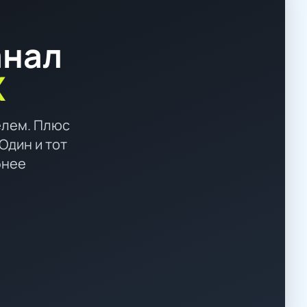
анал
X
елем. Плюс
Один и тот
бнее