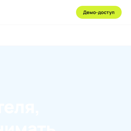
Демо-доступ
теля,
нимать