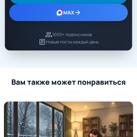
arrow_forward
MAX
group
1000+ подписчиков
article
Новые посты каждый день
Вам также может понравиться