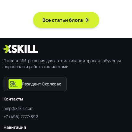
arrow_forward
Все статьи блога
Готовые ИИ-решения для автоматизации продаж, обучения
персонала и работы с клиентами
Резидент Сколково
Контакты
help@xskill.com
+7 (495) 7777-892
Навигация