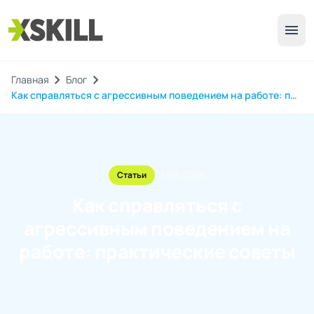
menu
chevron_right
chevron_right
Главная
Блог
Как справляться с агрессивным поведением на работе: практические советы
01.09.2025
Статьи
Как справляться с
агрессивным поведением на
работе: практические советы