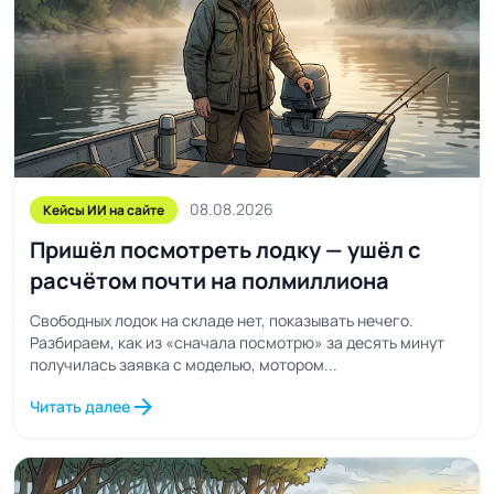
08.08.2026
Кейсы ИИ на сайте
Пришёл посмотреть лодку — ушёл с
расчётом почти на полмиллиона
Свободных лодок на складе нет, показывать нечего.
Разбираем, как из «сначала посмотрю» за десять минут
получилась заявка с моделью, мотором...
arrow_forward
Читать далее