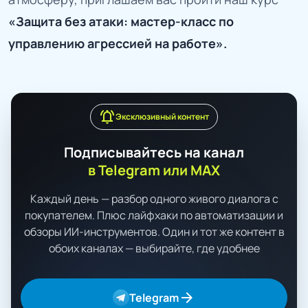
«
Защита без атаки: мастер-класс по
управлению агрессией на работе
».
notifications_active
Эксклюзивный контент
Подписывайтесь на канал
в Telegram или MAX
Каждый день — разбор одного живого диалога с
покупателем. Плюс лайфхаки по автоматизации и
обзоры ИИ-инструментов. Один и тот же контент в
обоих каналах — выбирайте, где удобнее
arrow_forward
Telegram