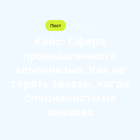
26.12.2025
Пост
Кейс: Сфера
промышленного
альпинизма. Как не
терять заказы, когда
специалисты на
выездах