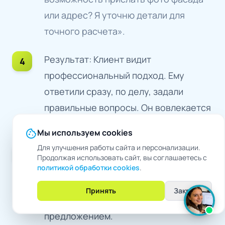
или адрес? Я уточню детали для
точного расчета».
Результат: Клиент видит
профессиональный подход. Ему
ответили сразу, по делу, задали
правильные вопросы. Он вовлекается
в диалог и присылает фото.
cookie
Мы используем cookies
Для улучшения работы сайта и персонализации.
Финал: Менеджер освобождается,
Продолжая использовать сайт, вы соглашаетесь с
открывает чат, а там уже «теплый»
политикой обработки cookies
.
лид с готовым техзаданием. Остается
Принять
Закрыть
только позвонить с конкретным
предложением.