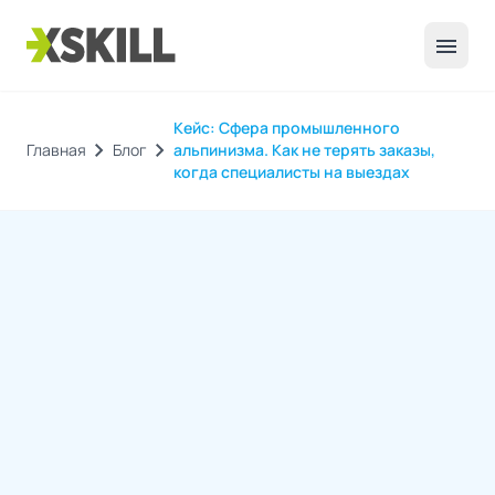
menu
Кейс: Сфера промышленного
chevron_right
chevron_right
Главная
Блог
альпинизма. Как не терять заказы,
когда специалисты на выездах