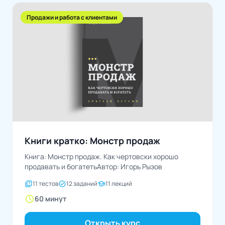
Продажи и работа с клиентами
Книги кратко: Монстр продаж
Книга: Монстр продаж. Как чертовски хорошо
продавать и богатетьАвтор: Игорь Рызов
quiz
task_alt
school
11 тестов
12 заданий
11 лекций
schedule
60 минут
Открыть курс