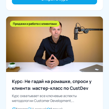
Продажи и работа с клиентами
Курс: Не гадай на ромашке, спроси у
клиента: мастер-класс по CustDev
Курс охватывает все ключевые аспекты
методологии Customer Development,
предоставляет практические инструменты и
quiz
task_alt
school
8 тестов
14 заданий
8 лекций