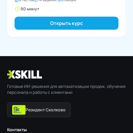
техники для эффективного...
schedule
90 минут
Открыть курс
Готовые ИИ-решения для автоматизации продаж, обучения
персонала и работы с клиентами
Резидент Сколково
Контакты