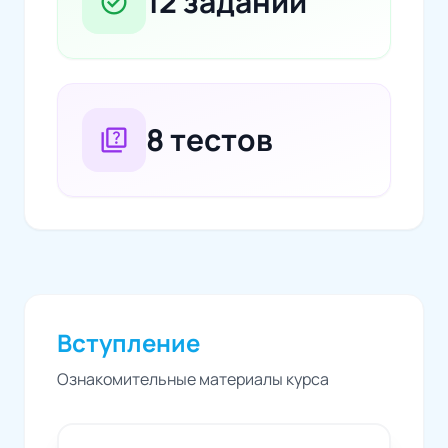
12 заданий
task_alt
8 тестов
quiz
Вступление
Ознакомительные материалы курса