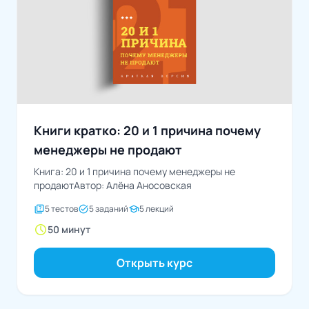
Книги кратко: 20 и 1 причина почему
менеджеры не продают
Книга: 20 и 1 причина почему менеджеры не
продаютАвтор: Алёна Аносовская
quiz
task_alt
school
5 тестов
5 заданий
5 лекций
schedule
50 минут
Открыть курс