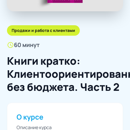
Продажи и работа с клиентами
schedule
60 минут
Книги кратко:
Клиентоориентирован
без бюджета. Часть 2
О курсе
Описание курса