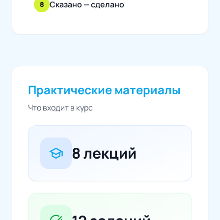
Сказано — сделано
8
Практические материалы
Что входит в курс
8 лекций
school