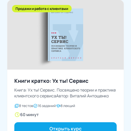
Продажи и работа с клиентами
Книги кратко: Ух ты! Сервис
Книга: Ух ты! Сервис. Посвящено теории и практике
клиентского сервисаАвтор: Виталий Антощенко
quiz
task_alt
school
8 тестов
16 заданий
8 лекций
schedule
60 минут
Открыть курс