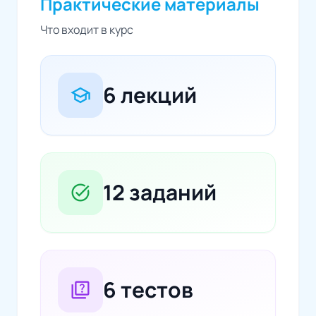
Практические материалы
Что входит в курс
6 лекций
school
12 заданий
task_alt
6 тестов
quiz