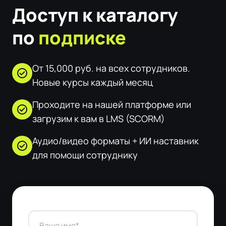
Доступ к каталогу
по
подписке
От 15,000 руб. на всех сотрудников.
check_circle
Новые курсы каждый месяц
Проходите на нашей платформе или
check_circle
загрузим к вам в LMS (SCORM)
Аудио/видео форматы + ИИ наставник
check_circle
для помощи сотруднику