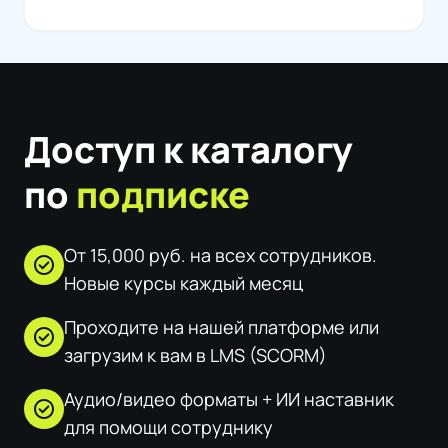
Доступ к каталогу
по
подписке
От 15,000 руб. на всех сотрудников.
check_circle
Новые курсы каждый месяц
Проходите на нашей платформе или
check_circle
загрузим к вам в LMS (SCORM)
Аудио/видео форматы + ИИ наставник
check_circle
для помощи сотруднику