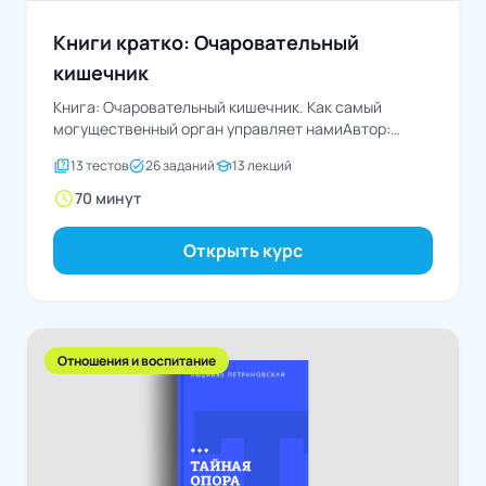
Книги кратко: Очаровательный
кишечник
Книга: Очаровательный кишечник. Как самый
могущественный орган управляет намиАвтор:
Джулия Эндерс
quiz
task_alt
school
13 тестов
26 заданий
13 лекций
schedule
70 минут
Открыть курс
Отношения и воспитание