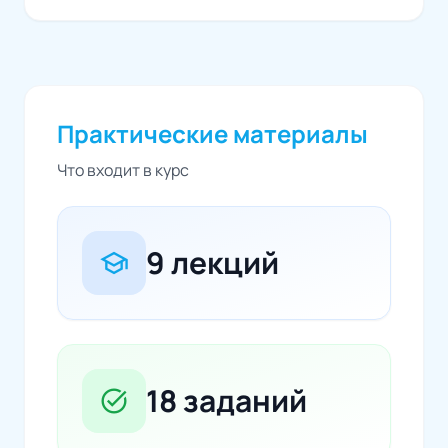
Практические материалы
Что входит в курс
9 лекций
school
18 заданий
task_alt