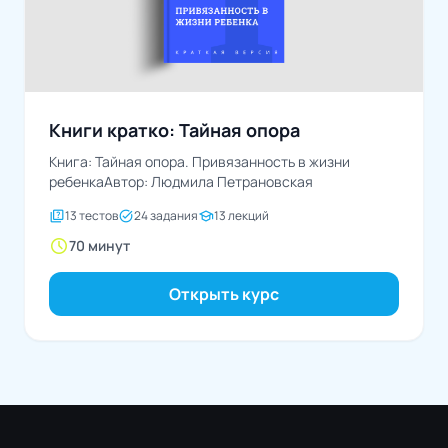
Книги кратко: Тайная опора
Книга: Тайная опора. Привязанность в жизни
ребенкаАвтор: Людмила Петрановская
quiz
task_alt
school
13 тестов
24 задания
13 лекций
schedule
70 минут
Открыть курс