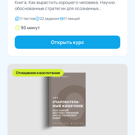
Книга: Как вырастить хорошего человека. Научно
обоснованные стратегии для осознанных
родителейАвтор: Мелинда Веннер Мойер
quiz
task_alt
school
11 тестов
22 задания
11 лекций
schedule
90 минут
Открыть курс
Отношения и воспитание