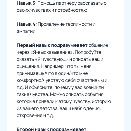
Навык 3:
Помощь партнёру рассказать о
своих чувствах и потребностях;
Навык 4:
Проявление терпимости и
эмпатии.
Первый навык подразумевает
общение
через «Я-высказывание». Попробуйте
сказать «Я чувствую…» и описать ваши
ощущения. Например, что ты меня
принимаешь/что я один/что мне
комфортно/чувствую себя счастливым и
т.д. И объясните, почему у вас возникли
такие чувства. Можно описать события,
которые привели к этому чувству, историю
из вашего детства, ваши наблюдения,
откровения и т.д.
Второй навык подразумевает