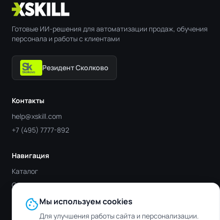
Готовые ИИ-решения для автоматизации продаж, обучения
персонала и работы с клиентами
Резидент Сколково
Контакты
help@xskill.com
+7 (495) 7777-892
Навигация
Каталог
Отрасли
Блог
cookie
Мы используем cookies
Контакты
Для улучшения работы сайта и персонализации.