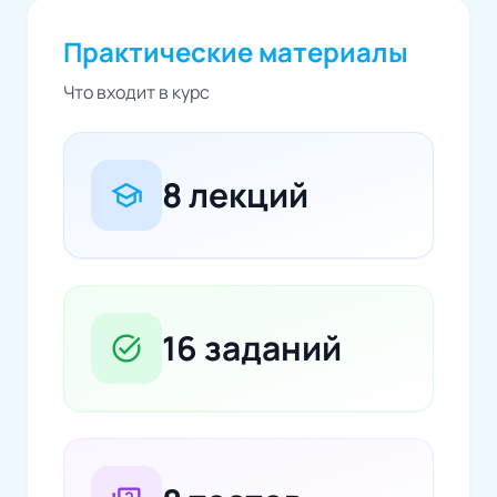
Практические материалы
Что входит в курс
8 лекций
school
16 заданий
task_alt