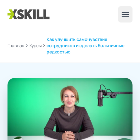
menu
Как улучшить самочувствие
Главная
chevron_right
Курсы
chevron_right
сотрудников и сделать больничные
редкостью