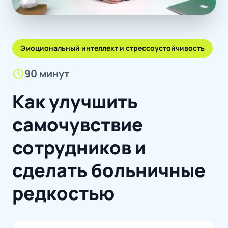
Эмоциональный интеллект и стрессоустойчивость
schedule
90 минут
Как улучшить
самочувствие
сотрудников и
сделать больничные
редкостью