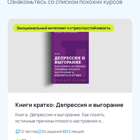
Ознакомьтесь со списком похожих курсов
Эмоциональный интеллект и стрессоустойчивость
Книги кратко: Депрессия и выгорание
Книга: Депрессия и выгорание. Как понять
истинные причины плохого настроения и
избавиться от нихАвтор: Клаус...
quiz
task_alt
school
12 тестов
24 задания
12 лекций