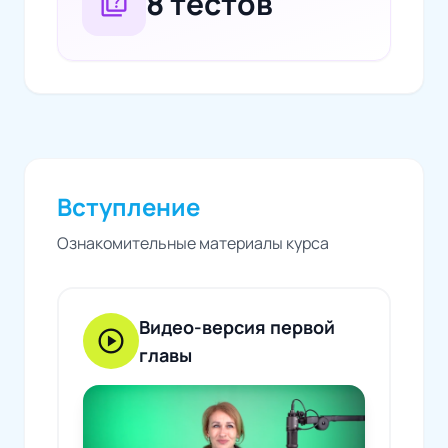
8 тестов
quiz
Вступление
Ознакомительные материалы курса
Видео-версия первой
play_circle
главы