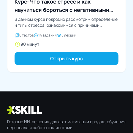
Курс: Что такое стресс и как
научиться бороться с негативными
эмоциями?
В данном курсе подробно рассмотрим определение
и типы стресса, ознакомимся с причинами
возникновения стрессового состояния...
quiz
task_alt
school
8 тестов
14 заданий
8 лекций
schedule
90 минут
Открыть курс
Готовые ИИ-решения для автоматизации продаж, обучения
персонала и работы с клиентами