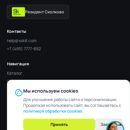
Резидент Сколково
Контакты
help@xskill.com
+7 (495) 7777-892
Навигация
Каталог
Отрасли
Блог
cookie
Мы используем cookies
Контакты
Для улучшения работы сайта и персонализации.
Продолжая использовать сайт, вы соглашаетесь с
политикой обработки cookies
.
© 2019 - 2026 XSKILL. Все права защищены.
Обработка персональных
Файлы
Пользовательское
Принять
Закрыть
данных
cookie
соглашение