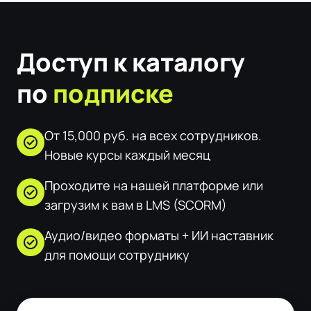
Доступ к каталогу
по
подписке
От 15,000 руб. на всех сотрудников.
check_circle
Новые курсы каждый месяц
Проходите на нашей платформе или
check_circle
загрузим к вам в LMS (SCORM)
Аудио/видео форматы + ИИ наставник
check_circle
для помощи сотруднику