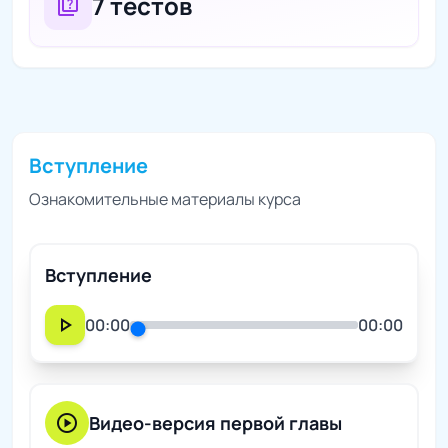
7 тестов
quiz
Вступление
Ознакомительные материалы курса
Вступление
play_arrow
00:00
00:00
play_circle
Видео-версия первой главы