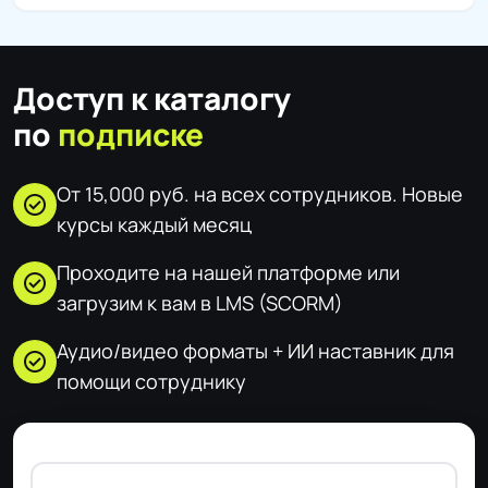
Доступ к каталогу
по
подписке
От 15,000 руб. на всех сотрудников. Новые
check_circle
курсы каждый месяц
Проходите на нашей платформе или
check_circle
загрузим к вам в LMS (SCORM)
Аудио/видео форматы + ИИ наставник для
check_circle
помощи сотруднику