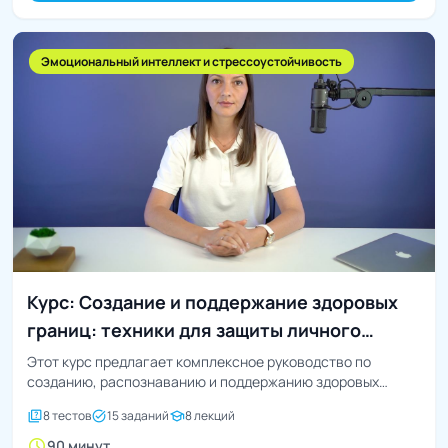
Эмоциональный интеллект и стрессоустойчивость
Курс: Создание и поддержание здоровых
границ: техники для защиты личного
пространства и энергии
Этот курс предлагает комплексное руководство по
созданию, распознаванию и поддержанию здоровых
личных границ, которые защищают...
quiz
task_alt
school
8 тестов
15 заданий
8 лекций
schedule
90 минут