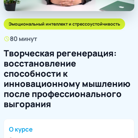
Эмоциональный интеллект и стрессоустойчивость
80 минут
schedule
Творческая регенерация:
восстановление
способности к
инновационному мышлению
после профессионального
выгорания
О курсе