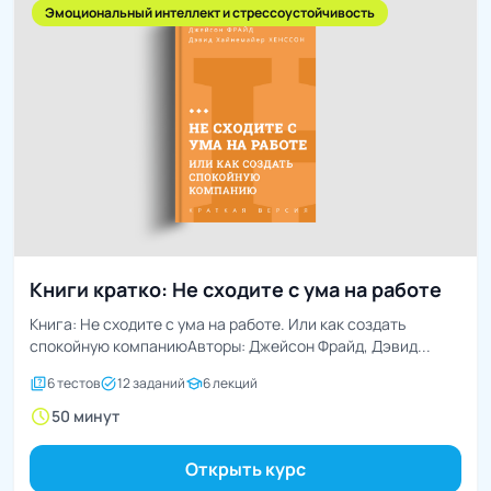
Эмоциональный интеллект и стрессоустойчивость
Книги кратко: Не сходите с ума на работе
Книга: Не сходите с ума на работе. Или как создать
спокойную компаниюАвторы: Джейсон Фрайд, Дэвид...
quiz
task_alt
school
6 тестов
12 заданий
6 лекций
schedule
50 минут
Открыть курс