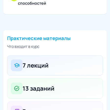
способностей
Практические материалы
Что входит в курс
7 лекций
school
13 заданий
task_alt