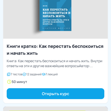
Книги кратко: Как перестать беспокоиться
и начать жить
Книга: Как перестать беспокоиться и начать жить. Внутри
ответы на эти и другие важнейшие вопросыАвтор:...
quiz
task_alt
school
7 тестов
12 заданий
7 лекций
schedule
50 минут
Открыть курс